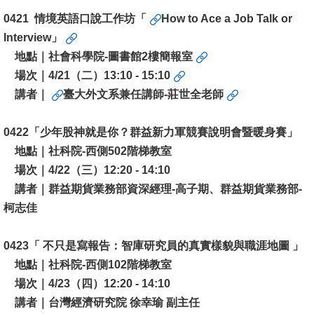
English
0421 情境英語口說工作坊「
How to Ace a Job Talk or
心
Interview」
輔
地點｜社會科學院-圖書館2樓簡報室
專
場次｜4/21（二）13:10 - 15:10
區
講者｜
臺大外文系兼任講師-莊世全老師
facebook
0422「
少年股神就是你？群益新力軍競賽說明會暨暖身賽」
地點｜社科院-西側502階梯教室
場次｜4/22（三）12:20 - 14:10
講者｜
群益期貨業務部資深經理-高子期、群益期貨業務部-
柯志佳
0423「 不只是寫報告：智庫研究員的真實樣貌與職涯地圖 」
地點｜社科院-西側102階梯教室
場次｜4/23（四）12:20 - 14:10
講者｜台灣經濟研究院 徐幸瑜 副主任