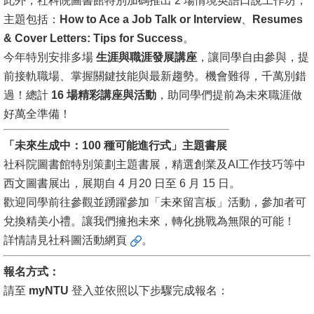
此外，社科院圖書館特別加碼推出 2 場情境英語口說工作坊，
主題包括：
How to Ace a Job Talk or Interview
、
Resumes
消
& Cover Letters: Tips for Success
。
息
今年特別安排多場
生涯與職涯發展講座
，讓同學自由參與，提
公
前接軌職場、掌握關鍵技能與最新趨勢。機會難得，千萬別錯
告
過！總計
16
場精彩講座與活動
，助同學們提前為未來職涯做
好萬全準備！
國
際
「未來生成中：
100
種可能進行式」主題書展
化
社科院圖書館特別策劃主題書展，精選創業及AI工作技巧等中
高
西文圖書展出，展期自 4 月20 日至 6 月 15 日。
教
歡迎同學前往參觀並踴躍參加「未來留言板」活動，參加者可
深
兌換精美小禮。讓我們擁抱未來，轉化挑戰為無限的可能！
耕
詳情請見社科圖
活動網頁
。
辦
報名方式：
法
請至
myNTU
登入並依照以下步驟完成報名：
及