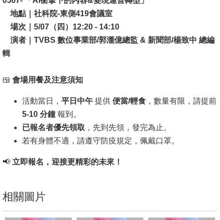
0507- 「
AI衝擊下的內容&變現運營轉型」
地點｜社科院-東側419會議室
場次｜5/07（四）12:20 - 14:10
演者｜TVBS 數位事業部/郭瀧億總監 & 新聞部/楊致中 總編
輯
🍱
會場用餐及注意須知
活動當日，
平日中午
提供
便當/輕食
，數量有限，請提前
5-10 分鐘
報到。
已報名者優先領取
，先到先領，發完為止。
若有身體不適，請遵守防疫規定，佩戴口罩。
📢
立即報名，迎接更精彩的未來！
相關圖片