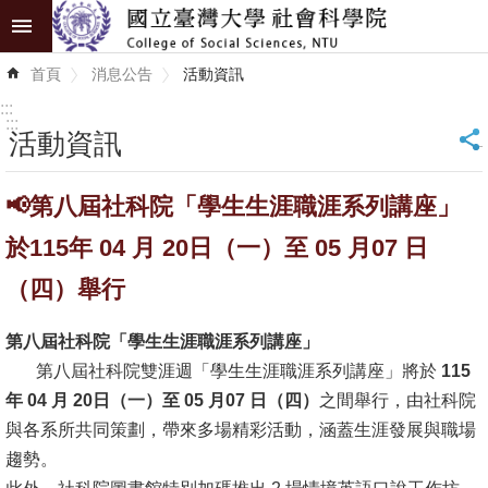
跳到主要內容區塊
進
首頁
消息公告
活動資訊
階
搜
:::
尋
:::
活動資訊
_
認
📢第八屆社科院「學生生涯職涯系列講座」
識
學
於115年 04 月 20日（一）至 05 月07 日
院
（四）舉行
學
第八屆社科院「學生生涯職涯系列講座」
術
第八屆社科院雙涯週「學生生涯職涯系列講座」將於
115
單
年 04 月 20日（一）至 05 月07 日（四）
之間舉行，由社科院
位
與各系所共同策劃，帶來多場精彩活動，涵蓋生涯發展與職場
研
趨勢。
究