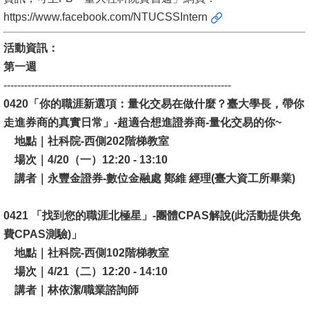
https://www.facebook.com/NTUCSSIntern
書
館
活動資訊：
第一週
回
------------------------------------------------------------------
首
0420「你的職涯新選項：量化交易在做什麼？臺大學長，帶你
頁
走進券商的真實日常」-超適合想進證券商-量化交易的你~
臺
地點｜社科院-西側202階梯教室
大
場次｜4/20（一）12:20 - 13:10
首
講者｜永豐金證券-數位金融處 鄭維 經理(臺大資工所畢業)
頁
0421 「找到您的職涯北極星」-團體CPAS解說(此活動提供免
網
費CPAS測驗)」
站
地點｜社科院-西側102階梯教室
導
場次｜4/21（二）12:20 - 14:10
覽
講者｜林依潔/職業諮詢師