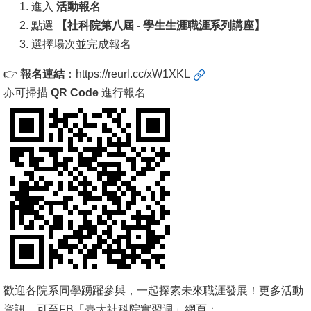
進入
活動報名
文
點選
【社科院第八屆 - 學生生涯職涯系列講座】
件
選擇場次並完成報名
心
👉
報名連結
：
https://reurl.cc/xW1XKL
輔
亦可掃描
QR Code
進行報名
&
學
輔
捐
款
教
研
資
源
歡迎各院系同學踴躍參與，一起探索未來職涯發展！更多活動
與
資訊，可至FB「臺大社科院實習週」網頁：
圖