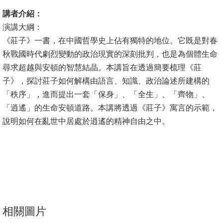
講者介紹：
消
演講大綱：
息
《莊子》一書，在中國哲學史上佔有獨特的地位。它既是對春
公
秋戰國時代劇烈變動的政治現實的深刻批判，也是為個體生命
告
尋求超越與安頓的智慧結晶。本講旨在透過簡要梳理《莊
子》，探討莊子如何解構由語言、知識、政治論述所建構的
國
「秩序」，進而提出一套「保身」、「全生」、「齊物」、
際
「逍遙」的生命安頓道路。本講將透過《莊子》寓言的示範，
化
說明如何在亂世中居處於逍遙的精神自由之中。
高
教
深
耕
辦
法
相關圖片
及