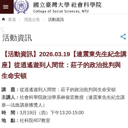
跳到主要內容區塊
進
首頁
消息公告
活動資訊
階
搜
:::
尋
:::
活動資訊
_
認
【活動資訊】2026.03.19【連震東先生紀念講
識
學
座】從逍遙遊到人間世：莊子的政治批判與
院
生命安頓
學
講 題：
從逍遙遊到人間世：莊子的政治批判與生命安頓
術
主講人：
社會科學院政治學系林俊宏教授（連震東先生紀念講
單
座—法政講座獲獎人）
位
時 間：
3月19日（四）下午13:20-15:00
研
地 點：
社科院407教室
究