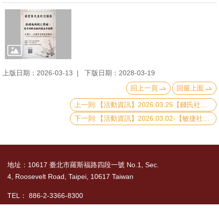
文
件
心
輔
&
上版日期：2026-03-13
下版日期：2028-03-19
學
回上一頁
回最上面
輔
上一則:【活動資訊】2026.03.25【錢氏社會科學傑出教師講座】香港如水革命：一個行動者社會學的解釋
捐
下一則:【活動資訊】2026.03.02-【敏捷社會：在變動時代中構築社會適應力】國際學術研討會
款
教
地址：10617 臺北市羅斯福路四段一號 No.1, Sec.
研
4, Roosevelt Road, Taipei, 10617 Taiwan
資
源
TEL： 886-2-3366-8300
與
國立臺灣大學社會科學院 版權所有 Copyright ©
圖