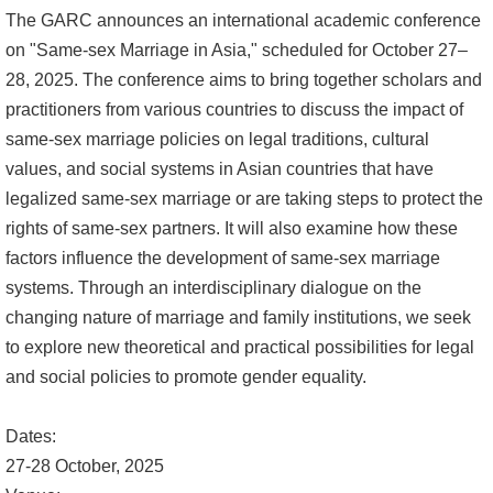
The GARC announces an international academic conference
文
on "Same-sex Marriage in Asia," scheduled for October 27–
件
28, 2025. The conference aims to bring together scholars and
心
practitioners from various countries to discuss the impact of
輔
same-sex marriage policies on legal traditions, cultural
&
values, and social systems in Asian countries that have
學
legalized same-sex marriage or are taking steps to protect the
輔
rights of same-sex partners. It will also examine how these
factors influence the development of same-sex marriage
捐
systems. Through an interdisciplinary dialogue on the
款
changing nature of marriage and family institutions, we seek
教
to explore new theoretical and practical possibilities for legal
研
and social policies to promote gender equality.
資
源
Dates:
與
27-28 October, 2025
圖