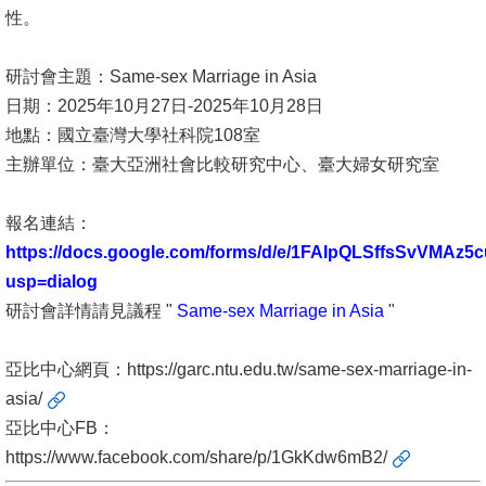
性。
消
息
研討會主題：Same-sex Marriage in Asia
公
日期：2025年10月27日-2025年10月28日
告
地點：國立臺灣大學社科院108室
主辦單位：臺大亞洲社會比較研究中心、臺大婦女研究室
國
際
報名連結：
化
https://docs.google.com/forms/d/e/1FAIpQLSffsSvVM
usp=dialog
高
研討會詳情請見議程 "
Same-sex Marriage in Asia
"
教
深
亞比中心網頁：
https://garc.ntu.edu.tw/same-sex-marriage-in-
耕
asia/
辦
亞比中心FB：
法
https://www.facebook.com/share/p/1GkKdw6mB2/
及