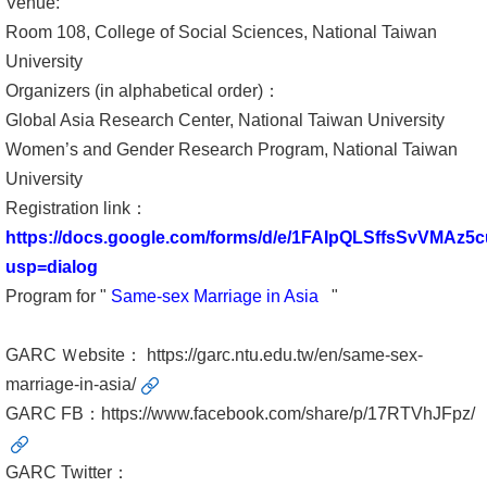
Venue:
書
Room 108, College of Social Sciences, National Taiwan
館
University
Organizers (in alphabetical order)：
回
Global Asia Research Center, National Taiwan University
首
Women’s and Gender Research Program, National Taiwan
頁
University
Registration link：
臺
https://docs.google.com/forms/d/e/1FAIpQLSffsSvVM
大
usp=dialog
首
Program for "
Same-sex Marriage in Asia
"
頁
GARC Ｗebsite：
https://garc.ntu.edu.tw/en/same-sex-
網
marriage-in-asia/
站
GARC FB：
https://www.facebook.com/share/p/17RTVhJFpz/
導
覽
GARC Twitter：