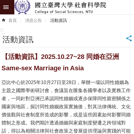
跳到主要內容區塊
進
首頁
消息公告
活動資訊
階
搜
:::
尋
:::
活動資訊
_
認
【活動資訊】2025.10.27~28 同婚在亞洲
識
學
Same-sex Marriage in Asia
院
亞比中心於2025年10月27日至28日，舉辦一場以同性婚姻為
學
主題之國際學術研討會，會議旨在匯集各國學者以及實務工作
術
者，一同針對亞洲已承認同性婚姻或逐步保障同性親密關係之
單
國家與地區，探討同性婚姻政策實施後，對其法律傳統、文化
位
價值觀與社會制度所造成的影響，或是這些因素如何影響同婚
體制之形成。我們期許透過婚姻與家庭制度變遷之跨領域對
研
話，得以為相關法律與社會政策之發展提供理論與實踐的可能
究