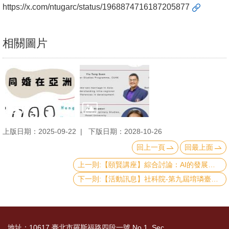
English
https://x.com/ntugarc/status/1968874716187205877
心
輔
相關圖片
專
區
facebook
上版日期：2025-09-22
下版日期：2028-10-26
回上一頁
回最上面
上一則:【頤賢講座】綜合討論：AI的發展及 AI在醫療、健康、照護產業的發展與應用-2025.09.25
下一則:【活動訊息】社科院-第九屆堉璘臺大人才培育計畫-說明會
地址：10617 臺北市羅斯福路四段一號 No.1, Sec.