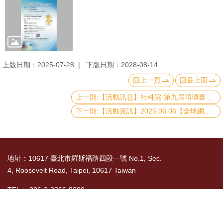
文
件
心
輔
上版日期：2025-07-28
下版日期：2028-08-14
&
回上一頁
回最上面
學
上一則:【活動訊息】社科院-第九屆堉璘臺大人才培育計畫-說明會
輔
下一則:【活動資訊】2025.06.06【全球網路治理演講】網路管轄權
捐
款
教
地址：10617 臺北市羅斯福路四段一號 No.1, Sec.
研
4, Roosevelt Road, Taipei, 10617 Taiwan
資
TEL： 886-2-3366-8300
源
國立臺灣大學社會科學院 版權所有 Copyright ©
與
2015 College of Social Sciences, NTU. All Rights
圖