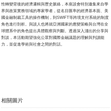
性轉變背後的經濟邏輯與歷史脈絡，本座談會特別邀集來自學
消
界與政策實務領域的專家學者，從名目匯率的經濟基本面、美
息
國金融制裁工具的操作機制，到SWIFT等跨境支付系統的制度
公
角色進行剖析。與談人也將就亞洲國家的應變策略與台灣在全
告
球體系中的角色提出具體觀察與判斷。透過深入淺出的分享與
對談，本活動期望強化公眾對國際金融議題的理解與判讀能
國
力，並促進學術與社會之間的對話。
際
化
高
教
深
耕
辦
相關圖片
法
及