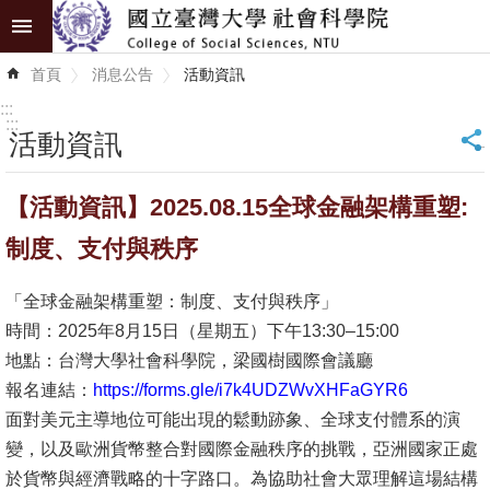
跳到主要內容區塊
進
首頁
消息公告
活動資訊
階
搜
:::
尋
:::
活動資訊
_
認
【活動資訊】2025.08.15全球金融架構重塑:
識
學
制度、支付與秩序
院
「全球金融架構重塑：制度、支付與秩序」
學
時間：2025年8月15日（星期五）下午13:30–15:00
術
地點：台灣大學社會科學院，梁國樹國際會議廳
單
報名連結：
https://forms.gle/i7k4UDZWvXHFaGYR6
位
面對美元主導地位可能出現的鬆動跡象、全球支付體系的演
變，以及歐洲貨幣整合對國際金融秩序的挑戰，亞洲國家正處
研
於貨幣與經濟戰略的十字路口。為協助社會大眾理解這場結構
究