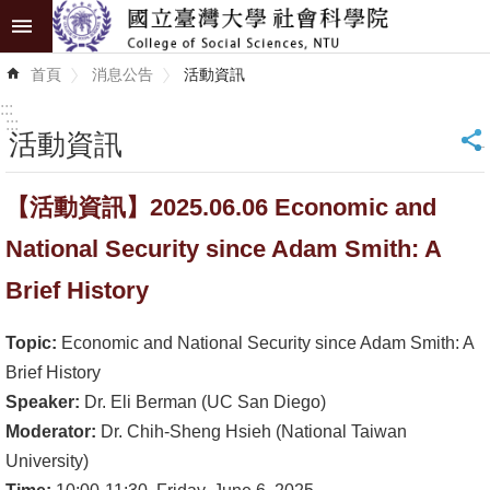
跳到主要內容區塊
進
首頁
消息公告
活動資訊
階
搜
:::
尋
:::
活動資訊
_
認
【活動資訊】2025.06.06 Economic and
識
學
National Security since Adam Smith: A
院
Brief History
學
Topic:
Economic and National Security since Adam Smith: A
術
Brief History
單
Speaker:
Dr. Eli Berman (UC San Diego)
位
Moderator:
Dr. Chih-Sheng Hsieh (National Taiwan
研
University)
究