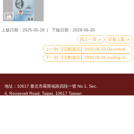
文
件
心
上版日期：2025-05-28
下版日期：2028-06-30
輔
回上一頁
回最上面
&
上一則:【活動資訊】2025.06.03 Decentralized Stabilization Assistance
學
下一則:【活動資訊】2025.06.05 Inviting Intervention: Statebuilding by Delegating Security
輔
捐
款
地址：10617 臺北市羅斯福路四段一號 No.1, Sec.
4, Roosevelt Road, Taipei, 10617 Taiwan
教
研
TEL： 886-2-3366-8300
資
國立臺灣大學社會科學院 版權所有 Copyright ©
源
2015 College of Social Sciences, NTU. All Rights
與
Reserved
圖