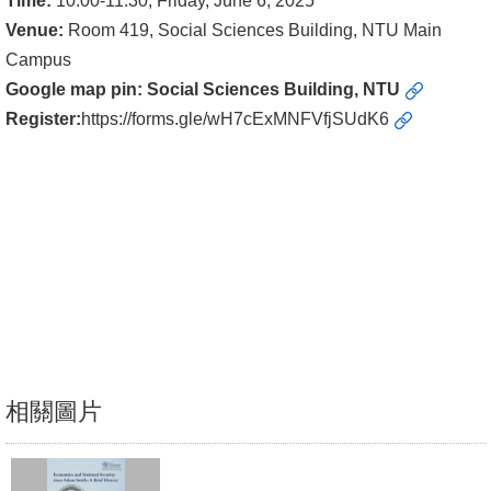
Time:
10:00-11:30, Friday, June 6, 2025
Venue:
Room 419, Social Sciences Building, NTU Main
消
Campus
息
Google map pin:
Social Sciences Building, NTU
公
Register:
https://forms.gle/wH7cExMNFVfjSUdK6
告
國
際
化
高
教
深
耕
相關圖片
辦
法
及