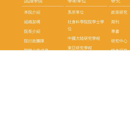
認識學院
學術單位
研究
本院介紹
系所單位
政策研究
組織架構
社會科學院院學士學
期刊
位
院長介紹
專書
中國大陸研究學程
院行政團隊
研究中心
東亞研究學程
院辦公室成員
特色研究
頤賢講座
榮譽事蹟
研究團隊
在職專班
場地租借
聯絡我們
捐款
教研資源與圖書館
學生實習
如何捐款
教室設備使用說明
實習資訊
Qualtrics問卷調查平
實習週活動
台
式