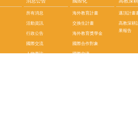
消息公告
國際化
高教深
所有消息
海外教育計畫
邁頂計畫
活動資訊
交換生計畫
高教深耕
果報告
行政公告
海外教育獎學金
國際交流
國際合作對象
人物專訪
國際交流
英語課程
社科院學生出國發表
學術論文補助
專區
/報名方