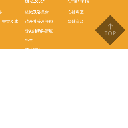
耕
辦法及文件
心輔&學輔
書
組織及委員會
心輔專區
計畫書及成
聘任升等及評鑑
學輔資源
獎勵補助與講座
學生
其他辦法
文件下載
會議紀錄