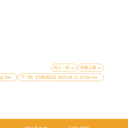
回上一頁
回最上面
上一則:【活動資訊】2025.06.02 Using Data to Understand Conflict: Lessons from 20 Years of Research on Insurgency and Terrorism
下一則:【活動資訊】2025.06.11-12 De-institutionalization of Asian Families