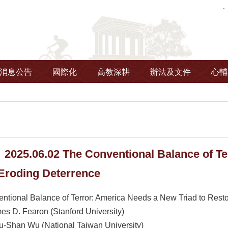
消息公告
國際化
高教深耕
辦法及文件
心輔
.06.02 The Conventional Balance of Terr
 Eroding Deterrence
ntional Balance of Terror: America Needs a New Triad to Resto
es D. Fearon (Stanford University)
Yu-Shan Wu (National Taiwan University)