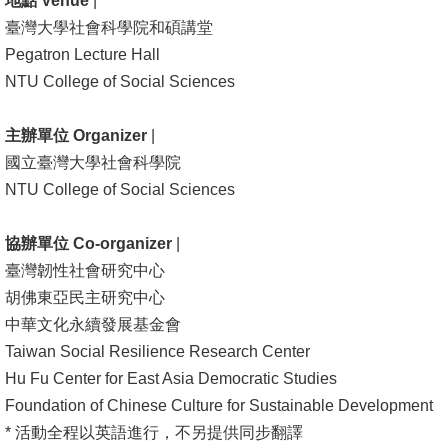
地點 Venue
|
文
臺灣大學社會科學院和碩講堂
件
Pegatron Lecture Hall
NTU College of Social Sciences
心
輔
主辦單位 Organizer
|
&
國立臺灣大學社會科學院
學
NTU College of Social Sciences
輔
捐
協辦單位 Co-organizer
|
款
臺灣韌性社會研究中心
胡佛東亞民主研究中心
教
中華文化永續發展基金會
研
Taiwan Social Resilience Research Center
資
Hu Fu Center for East Asia Democratic Studies
源
Foundation of Chinese Culture for Sustainable Development
與
* 活動全程以英語進行，不另提供同步翻譯
圖