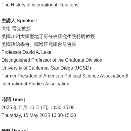
The History of International Relations
消
息
主講人 Speaker
|
公
大衛‧雷克教授
告
美國加州大學聖地牙哥分校研究生院特聘教授
美國政治學會、國際研究學會前會長
國
Professor David A. Lake
際
Distinguished Professor of the Graduate Division
化
University of California, San Diego (UCSD)
Former President of American Political Science Association &
高
International Studies Association
教
深
時間 Time
|
耕
2025 年 5 月 15 日 (四) 13:30-15:00
辦
Thursday, 15 May 2025 13:30-15:00
法
及