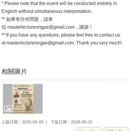
* Please note that the event will be conducted entirely in
書
English without simultaneous interpretation.
館
** 如果有任何問題，請來
信
masterlectureongpe@gmail.com
，謝謝！
回
** If you have any questions, please feel free to contact us
首
at
masterlectureongpe@gmail.com
. Thank you very much!
頁
臺
大
相關圖片
首
頁
網
站
導
覽
上版日期：2025-05-05
下版日期：2028-05-31