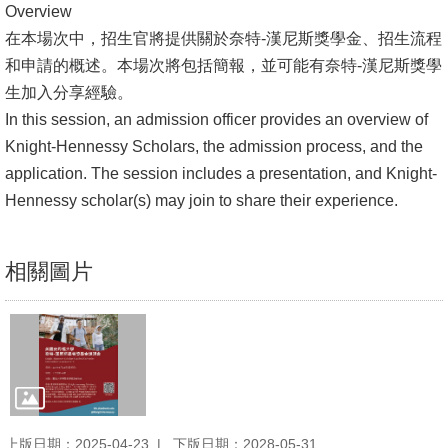
Overview
書
在本場次中，招生官將提供關於奈特-漢尼斯獎學金、招生流程
館
和申請的概述。本場次將包括簡報，並可能有奈特-漢尼斯獎學
生加入分享經驗。
回
In this session, an admission officer provides an overview of
首
Knight-Hennessy Scholars, the admission process, and the
頁
application. The session includes a presentation, and Knight-
Hennessy scholar(s) may join to share their experience.
臺
大
首
相關圖片
頁
網
站
導
覽
上版日期：2025-04-23
下版日期：2028-05-31