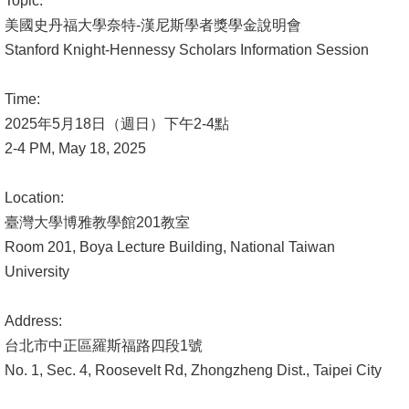
Topic:
文
美國史丹福大學奈特-漢尼斯學者獎學金說明會
件
Stanford Knight-Hennessy Scholars Information Session
心
Time:
輔
2025年5月18日（週日）下午2-4點
&
2-4 PM, May 18, 2025
學
輔
Location:
捐
臺灣大學博雅教學館201教室
款
Room 201, Boya Lecture Building, National Taiwan
University
教
研
Address:
資
台北市中正區羅斯福路四段1號
源
No. 1, Sec. 4, Roosevelt Rd, Zhongzheng Dist., Taipei City
與
圖