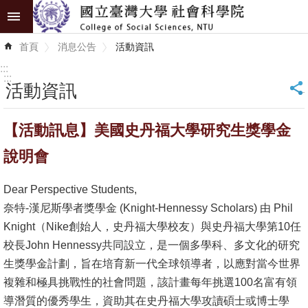
跳到主要內容區塊
進
首頁
消息公告
活動資訊
階
搜
:::
尋
:::
活動資訊
_
認
【活動訊息】美國史丹福大學研究生獎學金
識
學
說明會
院
Dear Perspective Students,
學
奈特-漢尼斯學者獎學金 (Knight-Hennessy Scholars) 由 Phil
術
Knight（Nike創始人，史丹福大學校友）與史丹福大學第10任
單
校長John Hennessy共同設立，是一個多學科、多文化的研究
位
生獎學金計劃，旨在培育新一代全球領導者，以應對當今世界
複雜和極具挑戰性的社會問題，該計畫每年挑選100名富有領
研
導潛質的優秀學生，資助其在史丹福大學攻讀碩士或博士學
究