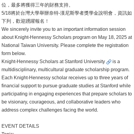
位，最多將獲得三年的財務支持。
消
5/18將於台灣大學舉辦奈特-漢尼斯學者獎學金說明會，資訊如
息
下列，歡迎踴躍報名！
公
We sincerely invite you to an important information session
告
about Knight-Hennessy Scholars program on May 18, 2025 at
National Taiwan University. Please complete the registration
國
form below.
際
Knight-Hennessy Scholars at Stanford University
is a
化
multidisciplinary, multicultural graduate scholarship program.
Each Knight-Hennessy scholar receives up to three years of
高
financial support to pursue graduate studies at Stanford while
教
participating in engaging experiences that prepare scholars to
深
be visionary, courageous, and collaborative leaders who
耕
address complex challenges facing the world.
辦
法
EVENT DETAILS
及