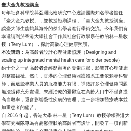
臺大金九教授講座
消
每年社會科學院與亞洲比較研究中心邀請國際知名學者擔任
息
「臺大金九教授」，並教授短期課程，「臺大金九教授講座」
公
讓臺大師生能夠與海外的傑出學者進行學術交流。今年我們有
告
幸邀請到於香港大學社會工作與社會行政學系任教的林一星教
授（Terry Lum），探討高齡心理健康照護。
國
本次講題：
為高齡者設計心理健康照護（Designing and
際
scaling up integrated mental health care for older people）
化
約十分之一的高齡者會經歷顯著的憂鬱症狀，影響其心理健康
與整體福祉。然而，香港的心理健康照護體系主要依賴專科醫
高
師，而這些專業人員的服務能力有限，導致許多心理健康問題
教
無法獲得充分處理。未經治療的憂鬱症在高齡人口中不僅會提
深
高自殺率，還會影響慢性疾病的管理，進一步增加醫療成本並
耕
加重患者的痛苦。
辦
自 2016 年起，香港大學 林一星（Terry Lum）教授帶領香港大
法
學研究團隊專為有憂鬱症狀的高齡者而設計，開發了一項創新
及