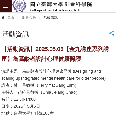
跳到主要內容區塊
進
首頁
消息公告
活動資訊
階
搜
:::
尋
:::
活動資訊
_
認
【活動資訊】2025.05.05【金九講座系列講
識
學
座】為高齡者設計心理健康照護
院
演講主題：為高齡者設計心理健康照護 (Designing and
學
scaling up integrated mental health care for older people)
術
講者：林一星教授（Terry Yat Sang Lum）
單
主持人：趙曉芳教授（Shiau-Fang Chao）
位
時間：12:30-14:00
日期：2025年5月5日
研
地點：台灣大學社科院108室
究