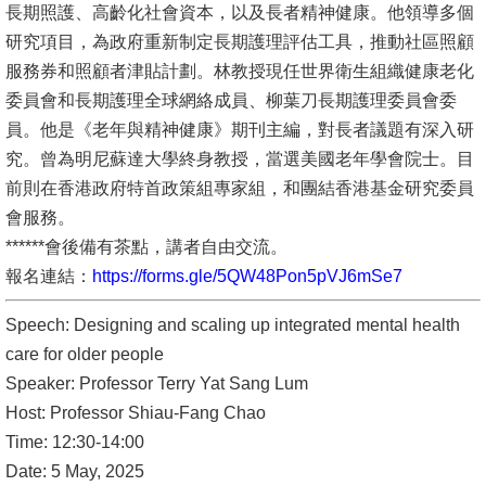
長期照護、高齡化社會資本，以及長者精神健康。他領導多個
書
研究項目，為政府重新制定長期護理評估工具，推動社區照顧
館
服務券和照顧者津貼計劃。林教授現任世界衛生組織健康老化
委員會和長期護理全球網絡成員、柳葉刀長期護理委員會委
回
員。他是《老年與精神健康》期刊主編，對長者議題有深入研
首
究。曾為明尼蘇達大學終身教授，當選美國老年學會院士。目
頁
前則在香港政府特首政策組專家組，和團結香港基金研究委員
會服務。
臺
******會後備有茶點，講者自由交流。
大
報名連結：
https://forms.gle/5QW48Pon5pVJ6mSe7
首
頁
Speech: Designing and scaling up integrated mental health
care for older people
網
Speaker: Professor Terry Yat Sang Lum
站
Host: Professor Shiau-Fang Chao
導
Time: 12:30-14:00
覽
Date: 5 May, 2025