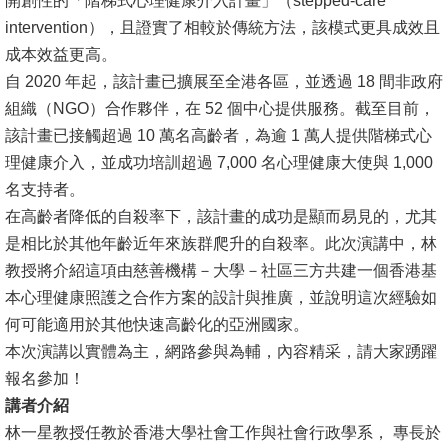
開創性的「階梯式心理健康介入計畫」（stepped-care
文
intervention），且證實了相較於傳統方法，該模式更具成效且
件
成本效益更高。
自 2020 年起，該計畫已擴展至全港各區，並透過 18 間非政府
心
組織（NGO）合作夥伴，在 52 個中心提供服務。截至目前，
輔
該計畫已接觸超過 10 萬名高齡者，為逾 1 萬人提供階梯式心
&
理健康介入，並成功培訓超過 7,000 名心理健康大使與 1,000
學
名支持者。
輔
在高齡者降低的自殺率下，該計畫的成功是顯而易見的，尤其
捐
是相比於其他年齡近年來族群爬升的自殺率。此次演講中，林
款
教授將介紹這項由慈善機構－大學－社區三方共建一個香港基
本心理健康照護之合作方案的設計與推廣，並說明這次經驗如
教
何可能適用於其他快速高齡化的亞洲國家。
研
本次演講以實體為主，網路參與為輔，內容精采，請大家踴躍
資
報名參加！
源
講者介紹
與
林一星教授任教於香港大學社會工作與社會行政學系， 專長於
圖