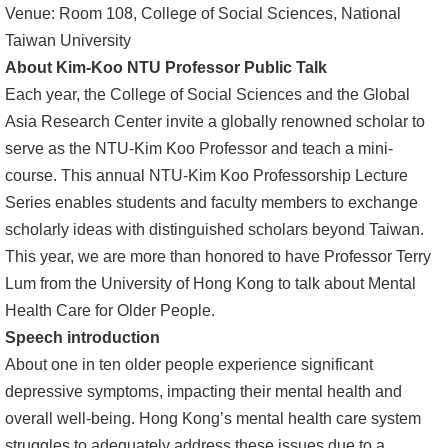
English
Venue: Room 108, College of Social Sciences, National
Taiwan University
心
About Kim-Koo NTU Professor Public Talk
輔
Each year, the College of Social Sciences and the Global
專
Asia Research Center invite a globally renowned scholar to
區
serve as the NTU-Kim Koo Professor and teach a mini-
facebook
course. This annual NTU-Kim Koo Professorship Lecture
Series enables students and faculty members to exchange
scholarly ideas with distinguished scholars beyond Taiwan.
This year, we are more than honored to have Professor Terry
Lum from the University of Hong Kong to talk about Mental
Health Care for Older People.
Speech introduction
About one in ten older people experience significant
depressive symptoms, impacting their mental health and
overall well-being. Hong Kong’s mental health care system
struggles to adequately address these issues due to a