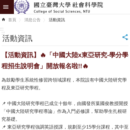
跳到主要內容區塊
進
首頁
消息公告
活動資訊
階
搜
:::
尋
:::
活動資訊
_
認
【活動資訊】🔥「中國大陸x東亞研究-學分學
識
學
程招生說明會」開放報名啦!!🔥
院
為鼓勵學生系統性修習跨領域課程，本院設有中國大陸研究學
學
程及東亞研究學程。
術
單
📌 中國大陸研究學程已成立十餘年，由國發所葉國俊教授開授
位
「中國大陸研究學程導論」作為入門必修課，幫助學生扎根研
究基礎。
研
📌 東亞研究學程強調英語授課，規劃至少15學分課程，其中至
究