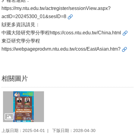
🔗報名連結：
文
https://my.ntu.edu.tw/actregister/sessionView.aspx?
件
actID=20245300_01&sesID=8
🙌更多資訊請見：
心
中國大陸研究學分學程
https://coss.ntu.edu.tw/China.html
輔
東亞研究學分學程
&
https://webpageprodvm.ntu.edu.tw/coss/EastAsian.htm?
學
輔
捐
相關圖片
款
教
研
資
源
與
上版日期：2025-04-01
下版日期：2028-04-30
圖