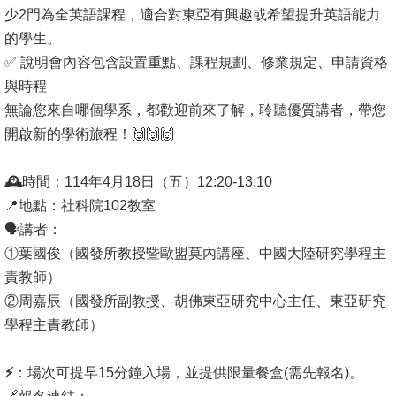
少2門為全英語課程，適合對東亞有興趣或希望提升英語能力
消
的學生。
息
✅ 說明會內容包含設置重點、課程規劃、修業規定、申請資格
公
與時程
告
無論您來自哪個學系，都歡迎前來了解，聆聽優質講者，帶您
開啟新的學術旅程！🙌🙌🙌
國
際
🕰️
時間：114年4月18日（五）12:20-13:10
化
📍地點：社科院102教室
🗣️講者：
高
①葉國俊（國發所教授暨歐盟莫內講座、中國大陸研究學程主
教
責教師）
深
②周嘉辰（國發所副教授、胡佛東亞研究中心主任、東亞研究
耕
學程主責教師）
辦
法
⚡
：場次可提早15分鐘入場，並提供限量餐盒(需先報名)。
及