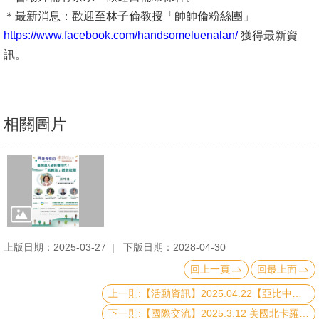
文
＊最新消息：歡迎至林子倫教授「帥帥倫粉絲團」
件
https://www.facebook.com/handsomeluenalan/
獲得最新資
訊。
心
輔
&
相關圖片
學
輔
捐
款
教
研
上版日期：2025-03-27
下版日期：2028-04-30
資
回上一頁
回最上面
源
上一則:【活動資訊】2025.04.22【亞比中心系列講座】抗爭之牆：共構抗爭劇景
與
下一則:【國際交流】2025.3.12 美國北卡羅來納大學堂山分校社工學院代表團訪問台大社科院
圖