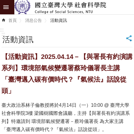
跳到主要內容區塊
進
首頁
消息公告
活動資訊
階
搜
:::
尋
:::
活動資訊
_
認
【活動資訊】2025.04.14－【與署長有約演講
識
學
系列】環境部氣候變遷署蔡玲儀署長主講
院
「臺灣邁入碳有價時代？『氣候法』話說從
學
頭」
術
單
臺大政治系林子倫教授將於4月14日（一）10:00 @ 臺灣大學
位
社會科學院3樓 梁國樹國際會議廳，主持【與署長有約演講系
列】特邀請到 環境部氣候變遷署－蔡玲儀署長 為大家主講
研
「臺灣邁入碳有價時代？『氣候法』話說從頭」。
究