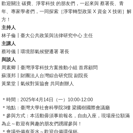
歡迎關注 碳費、淨零科技 的朋友們，一起來與 蔡署長、青
消
年、專家學者們，一同探索［淨零轉型政策 X 資金 X 技術］解
息
方！
公
主持人
告
林子倫┃臺大公共政策與法律研究中心 主任
主講人
國
蔡玲儀┃環境部氣候變遷署 署長
際
與談人
化
周素卿┃臺灣淨零科技方案推動小組 首席顧問
蘇漢邦┃財團法人台灣綜合研究院 副院長
高
黃業堂┃氣候對策協會 共同創辦人
教
深
＊時間：2025年4月14日（一）10:00-12:00
耕
＊地點：臺灣大學社會科學院3樓 梁國樹國際會議廳
辦
＊參與方式：本活動毋須事前報名，自由入座，現場座位額滿
法
為止～歡迎有興趣的朋友們踴躍參與！
及
＊會場外備有茶水～歡迎自備環保杯。