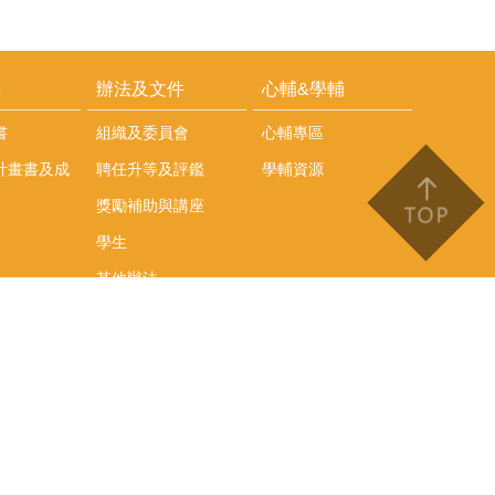
耕
辦法及文件
心輔&學輔
書
組織及委員會
心輔專區
計畫書及成
聘任升等及評鑑
學輔資源
獎勵補助與講座
學生
其他辦法
文件下載
會議紀錄