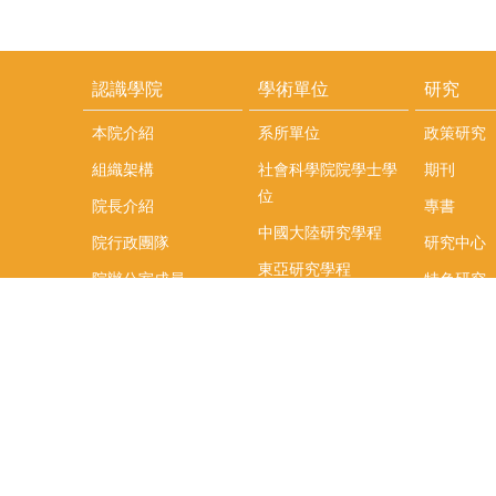
認識學院
學術單位
研究
本院介紹
系所單位
政策研究
組織架構
社會科學院院學士學
期刊
位
院長介紹
專書
中國大陸研究學程
院行政團隊
研究中心
東亞研究學程
院辦公室成員
特色研究
頤賢講座
榮譽事蹟
研究團隊
在職專班
場地租借
聯絡我們
捐款
教研資源與圖書館
學生實習
如何捐款
教室設備使用說明
實習資訊