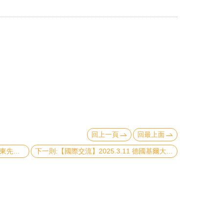
回上一頁
回最上面
上一則:【活動資訊】2025.03.28連震東先生紀念講座演講-新時代的貧窮問題與政策創新：UBI可行嗎？
下一則:【國際交流】2025.3.11 德國基爾大學商業、經濟與社會科學院 Carsten Schultz 院長來訪