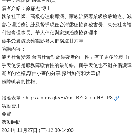
主持：林佑儒 研學會部員
講者介紹：徐森杰 博士
消
執業社工師、高級心理劇導演、家族治療專業級檢覈通過、減
息
害心理治療訓練及督導現任台灣露德協會秘書長、東光社會福
公
利協會理事長、華人伴侶與家族治療協會理事,
告
從事受愛滋及藥癮影響人群務逾廿六年。
演講內容：
國
隨著社會變遷,台灣社會對於障礙者的「性」有了更多詮釋,而
際
手天使便是服務障礙者性的最前線。而手天使也不斷在倡議障
化
礙者的性權,藉由小齊的分享,探討如何和大眾倡
高
議障礙者的性權。
教
深
報名表單：
https://forms.gle/EVmdcBZGdb1qNBTP8
耕
活動費用
免費
辦
活動時間
法
2024年11月27日 (三) 12:30-14:00
及