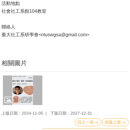
活動地點
文
社會社工系館104教室
件
心
聯絡人
輔
臺大社工系研學會<ntuswgsa@gmail.com>
&
學
輔
相關圖片
捐
款
教
研
資
上版日期：2024-11-05
下版日期：2027-12-31
源
與
回上一頁
回最上面
圖