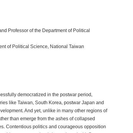
 Professor of the Department of Political
 of Political Science, National Taiwan
essfully democratized in the postwar period,
ries like Taiwan, South Korea, postwar Japan and
elopment. And yet, unlike in many other regions of
rather than emerge from the ashes of collapsed
mes. Contentious politics and courageous opposition