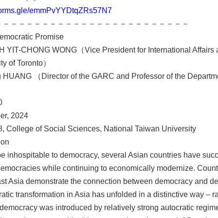
//forms.gle/emmPvYYDtqZRs57N7
－－－－－－－－－－－－－－－－－－－－－－－－－
Democratic Promise
YIT-CHONG WONG（Vice President for International Affairs and
ity of Toronto）
 HUANG （Director of the GARC and Professor of the Department
0
er, 2024
 College of Social Sciences, National Taiwan University
ion
e inhospitable to democracy, several Asian countries have succ
democracies while continuing to economically modernize. Count
ast Asia demonstrate the connection between democracy and dev
atic transformation in Asia has unfolded in a distinctive way – 
 democracy was introduced by relatively strong autocratic regi