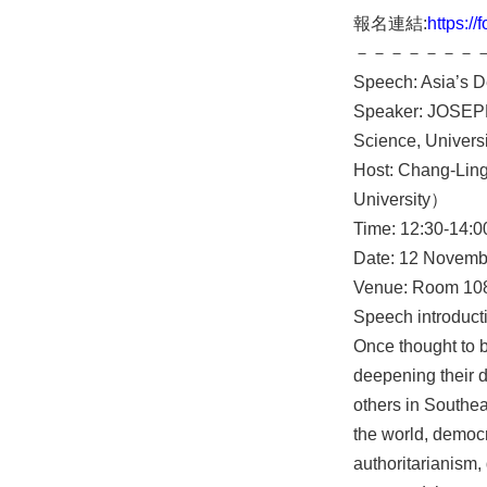
報名連結:
https:
－－－－－－－
Speech: Asia’s 
Speaker: JOSEPH 
Science, Univers
Host: Chang-Ling
University）
Time: 12:30-14:0
Date: 12 Novemb
Venue: Room 108,
Speech introduct
Once thought to b
deepening their 
others in Southe
the world, democr
authoritarianism,