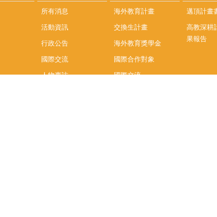
所有消息
海外教育計畫
邁頂計畫
活動資訊
交換生計畫
高教深耕
果報告
行政公告
海外教育獎學金
國際交流
國際合作對象
人物專訪
國際交流
英語課程
社科院學生出國發表
學術論文補助
專區
/報名方
報導