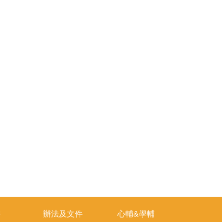
耕
辦法及文件
心輔&學輔