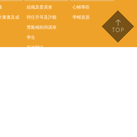
書
組織及委員會
心輔專區
計畫書及成
聘任升等及評鑑
學輔資源
獎勵補助與講座
學生
其他辦法
文件下載
會議紀錄