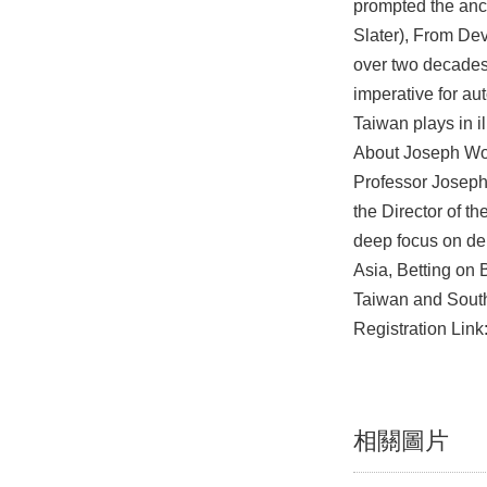
prompted the anc
Slater), From Dev
over two decades 
imperative for au
Taiwan plays in i
About Joseph W
Professor Joseph 
the Director of th
deep focus on de
Asia, Betting on 
Taiwan and Sout
Registration Link
相關圖片