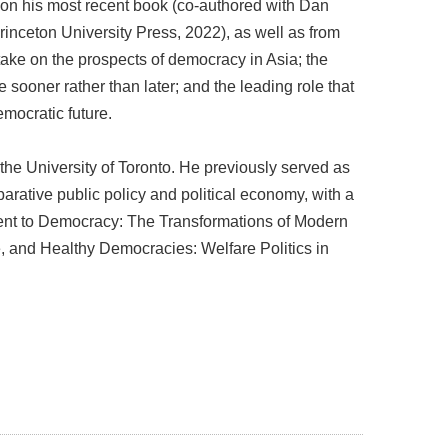
on his most recent book (co-authored with Dan
inceton University Press, 2022), as well as from
take on the prospects of democracy in Asia; the
sooner rather than later; and the leading role that
emocratic future.
the University of Toronto. He previously served as
mparative public policy and political economy, with a
ment to Democracy: The Transformations of Modern
e, and Healthy Democracies: Welfare Politics in