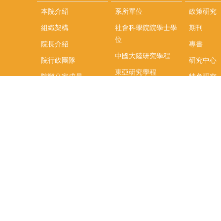
本院介紹
系所單位
政策研究
組織架構
社會科學院院學士學
期刊
位
院長介紹
專書
中國大陸研究學程
院行政團隊
研究中心
東亞研究學程
院辦公室成員
特色研究
頤賢講座
榮譽事蹟
研究團隊
在職專班
場地租借
聯絡我們
捐款
教研資源與圖書館
學生實習
如何捐款
教室設備使用說明
實習資訊
Qualtrics問卷調查平
實習週活動
台
式
辜振甫先生紀念圖書
實習活動