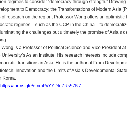
ien regimes to consider “democracy through strength.” Drawing 
elopment to Democracy: the Transformations of Modern Asia (Pr
of research on the region, Professor Wong offers an optimistic 
tocratic regimes – such as the CCP in the China – to democratize 
lluminating the challenges but ultimately the promise of Asia’s d
ong
Wong is a Professor of Political Science and Vice President at 
e University’s Asian Institute. His research interests include co
mocratic transitions in Asia. He is the author of From Develop
Biotech: Innovation and the Limits of Asia’s Developmental Stat
h Korea.
:
https://forms.gle/emmPvYYDtqZRs57N7