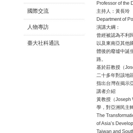
Professor of the 
國際交流
主持人：黃長玲 （Ch
Department of Po
人物專訪
演講大綱：
曾經被認為不利
臺大社科通訊
以及東南亞其他
體後的廢墟中誕
路。
基於莊教授（Jos
二十多年對該地
指出台灣在揭示
講者介紹
黃教授（Jose
學，對亞洲民主轉型
The Transform
of Asia’s De
Taiwan and Sou