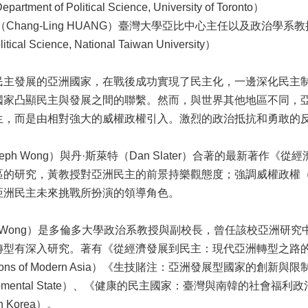
Department of Political Science, University of Toronto）
ang-Ling HUANG）臺灣大學亞比中心主任以及政治學系教授 （Director 
litical Science, National Taiwan University）
民主發展的亞洲國家，在戰後成功實現了民主化，一邊深化民主
國家凸顯民主與發展之間的聯繫。然而，與世界其他地區不同，
生，而是由相對強大的威權政權引入。激烈的政治抵抗和勇敢的
eph Wong）與丹·斯萊特（Dan Slater）合著的最新著
區的研究，黃教授對亞洲民主的前景持樂觀態度；強調威權政權
亞洲民主未來挑戰所扮演的領導角色。
ph Wong）是多倫多大學政治系教授與副校長，曾任該校亞洲
有深入研究。著有《從經濟發展到民主：現代亞洲轉型之路的不同面貌》（Fr
ations of Modern Asia）《生技賭注：亞洲發展型國家的創新與限制》（Bettin
velopmental State）、《健康的民主國家：臺灣與南韓的社會福利政治》（Healt
th Korea）。