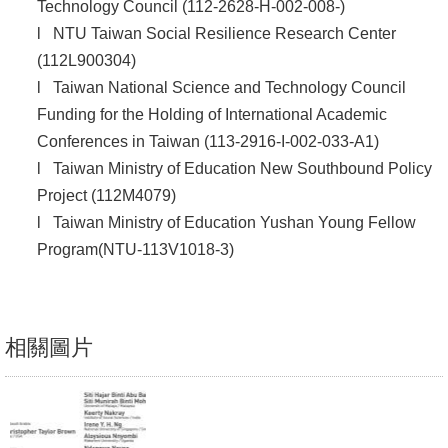
English
Technology Council (112-2628-H-002-008-)
l NTU Taiwan Social Resilience Research Center
心
(112L900304)
輔
l Taiwan National Science and Technology Council
專
Funding for the Holding of International Academic
區
Conferences in Taiwan (113-2916-I-002-033-A1)
l Taiwan Ministry of Education New Southbound Policy
facebook
Project (112M4079)
l Taiwan Ministry of Education Yushan Young Fellow
Program(NTU-113V1018-3)
相關圖片