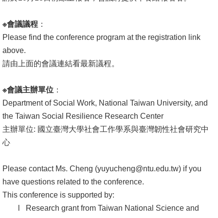
書
※
會議議程
：
館
Please find the conference program at the registration link
above.
回
請由上面的會議連結看最新議程。
首
頁
※
會議主辦單位
：
臺
Department of Social Work, National Taiwan University, and
大
the Taiwan Social Resilience Research Center
首
主辦單位: 國立臺灣大學社會工作學系與臺灣韌性社會研究中
頁
心
網
Please contact Ms. Cheng (
yuyucheng@ntu.edu.tw
) if you
站
have questions related to the conference.
導
This conference is supported by:
覽
l Research grant from Taiwan National Science and