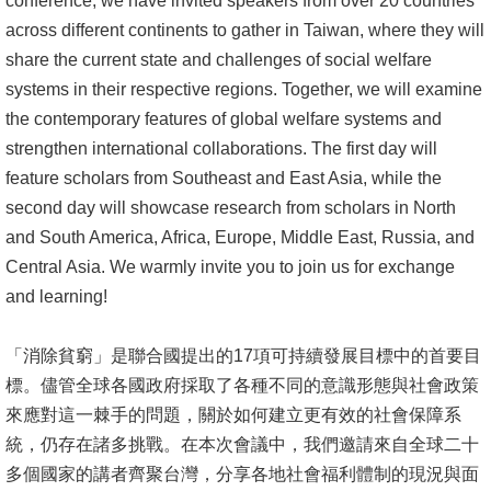
conference, we have invited speakers from over 20 countries
across different continents to gather in Taiwan, where they will
消
share the current state and challenges of social welfare
息
systems in their respective regions. Together, we will examine
公
the contemporary features of global welfare systems and
告
strengthen international collaborations. The first day will
feature scholars from Southeast and East Asia, while the
國
second day will showcase research from scholars in North
際
and South America, Africa, Europe, Middle East, Russia, and
化
Central Asia. We warmly invite you to join us for exchange
高
and learning!
教
深
「消除貧窮」是聯合國提出的17項可持續發展目標中的首要目
耕
標。儘管全球各國政府採取了各種不同的意識形態與社會政策
來應對這一棘手的問題，關於如何建立更有效的社會保障系
辦
統，仍存在諸多挑戰。在本次會議中，我們邀請來自全球二十
法
多個國家的講者齊聚台灣，分享各地社會福利體制的現況與面
及