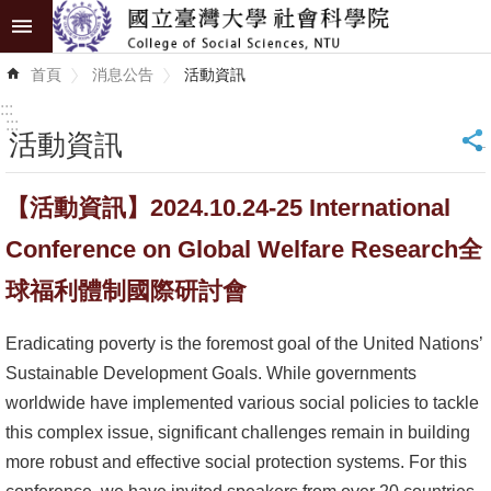
跳到主要內容區塊
進
首頁
消息公告
活動資訊
階
搜
:::
尋
:::
活動資訊
_
認
【活動資訊】2024.10.24-25 International
識
學
Conference on Global Welfare Research全
院
球福利體制國際研討會
學
Eradicating poverty is the foremost goal of the United Nations’
術
Sustainable Development Goals. While governments
單
worldwide have implemented various social policies to tackle
位
this complex issue, significant challenges remain in building
研
more robust and effective social protection systems. For this
究