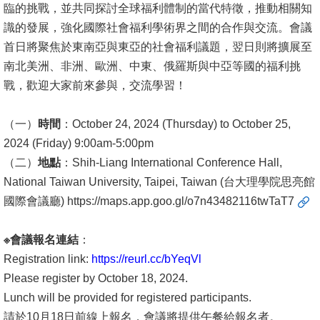
臨的挑戰，並共同探討全球福利體制的當代特徵，推動相關知
文
識的發展，強化國際社會福利學術界之間的合作與交流。會議
件
首日將聚焦於東南亞與東亞的社會福利議題，翌日則將擴展至
心
南北美洲、非洲、歐洲、中東、俄羅斯與中亞等國的福利挑
輔
戰，歡迎大家前來參與，交流學習！
&
學
（一）
時間
：October 24, 2024 (Thursday) to October 25,
輔
2024 (Friday) 9:00am-5:00pm
（二）
地點
：Shih-Liang International Conference Hall,
捐
National Taiwan University, Taipei, Taiwan (台大理學院思亮館
款
國際會議廳)
https://maps.app.goo.gl/o7n43482116twTaT7
教
※
會議報名連結
：
研
Registration link:
https://reurl.cc/bYeqVl
資
Please register by October 18, 2024.
源
Lunch will be provided for registered participants.
與
請於10月18日前線上報名，會議將提供午餐給報名者。
圖