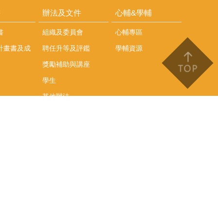
耕
辦法及文件
心輔&學輔
書
組織及委員會
心輔專區
計畫書及成
聘任升等及評鑑
學輔資源
獎勵補助與講座
學生
其他辦法
文件下載
會議紀錄