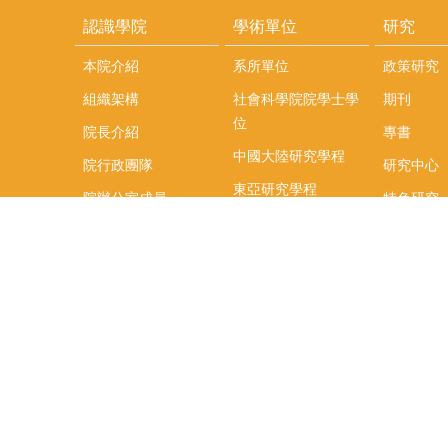
認識學院
學術單位
研究
本院介紹
系所單位
政策研究
組織架構
社會科學院院學士學
期刊
位
院長介紹
專書
中國大陸研究學程
院行政團隊
研究中心
東亞研究學程
院辦公室成員
特色研究
頤賢講座
榮譽事蹟
研究團隊
在職專班
場地租借
聯絡我們
捐款
教研資源與圖書館
學生實習
如何捐款
教室設備使用說明
實習資訊
Qualtrics問卷調查平
實習週活動
台
式