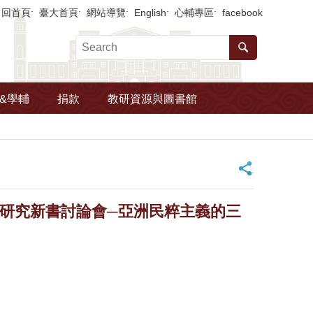
回首頁
臺大首頁
網站導覽
English
心輔專區
facebook
&學輔
捐款
教研資源與圖書館
_
民主研究新書討論會─亞洲民粹主義的三