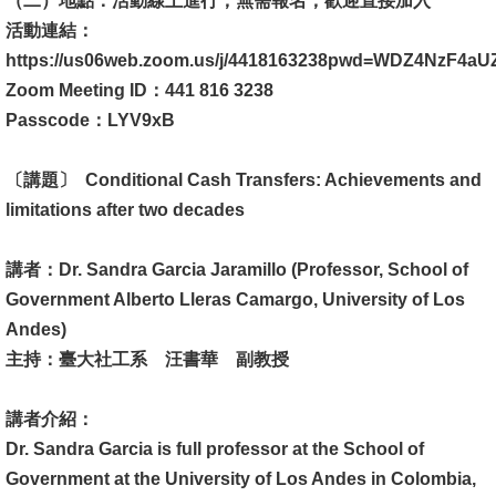
（二）地點：活動線上進行，無需報名，歡迎直接加入
活動連結：
消
https://us06web.zoom.us/j/4418163238pwd=WDZ4NzF4
息
Zoom Meeting ID：441 816 3238
公
Passcode：LYV9xB
告
〔講題〕 Conditional Cash Transfers: Achievements and
國
limitations after two decades
際
化
講者：Dr. Sandra Garcia Jaramillo (Professor, School of
高
Government Alberto Lleras Camargo, University of Los
教
Andes)
深
主持：臺大社工系 汪書華 副教授
耕
講者介紹：
辦
Dr. Sandra Garcia is full professor at the School of
法
Government at the University of Los Andes in Colombia,
及