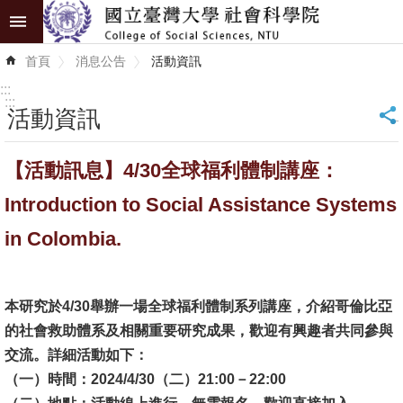
跳到主要內容區塊
進
首頁
消息公告
活動資訊
階
搜
:::
尋
:::
活動資訊
_
認
【活動訊息】4/30全球福利體制講座：
識
學
Introduction to Social Assistance Systems
院
in Colombia.
學
術
本研究於4/30舉辦一場全球福利體制系列講座，介紹哥倫比亞
單
的社會救助體系及相關重要研究成果，歡迎有興趣者共同參與
位
交流。詳細活動如下：
研
（一）時間：2024/4/30（二）21:00－22:00
究