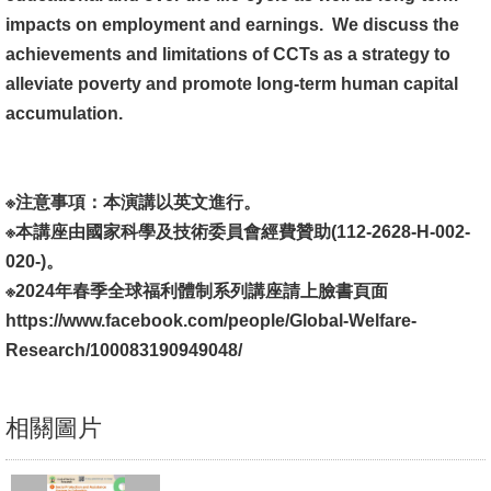
impacts on employment and earnings. We discuss the
書
achievements and limitations of CCTs as a strategy to
館
alleviate poverty and promote long-term human capital
accumulation.
回
首
頁
※注意事項：本演講以英文進行。
臺
※本講座由國家科學及技術委員會經費贊助(112-2628-H-002-
大
020-)。
首
※2024年春季全球福利體制系列講座請上臉書頁面
頁
https://www.facebook.com/people/Global-Welfare-
Research/100083190949048/
網
站
導
相關圖片
覽