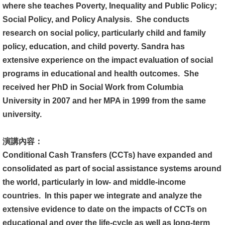
where she teaches Poverty, Inequality and Public Policy;
文
Social Policy, and Policy Analysis. She conducts
件
research on social policy, particularly child and family
心
policy, education, and child poverty. Sandra has
輔
extensive experience on the impact evaluation of social
&
programs in educational and health outcomes. She
學
received her PhD in Social Work from Columbia
輔
University in 2007 and her MPA in 1999 from the same
university.
捐
款
演講內容：
Conditional Cash Transfers (CCTs) have expanded and
教
consolidated as part of social assistance systems around
研
the world, particularly in low- and middle-income
資
countries. In this paper we integrate and analyze the
源
extensive evidence to date on the impacts of CCTs on
與
educational and over the life-cycle as well as long-term
圖