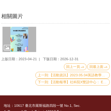
文
件
相關圖片
心
輔
&
學
輔
上版日期：2023-04-21
下版日期：2026-12-31
捐
款
回上一頁
回最上面
上一則:【活動資訊】2023.05.04英語教學師生意見交流會
教
下一則:【活動報導】社科院X雙語中心： EMI Assessment英語授課評量
研
資
源
與
地址：10617 臺北市羅斯福路四段一號 No.1, Sec.
圖