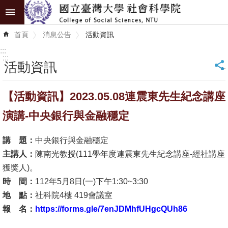
跳到主要內容區塊
進
首頁
消息公告
活動資訊
階
搜
:::
尋
:::
活動資訊
_
認
【活動資訊】2023.05.08連震東先生紀念講座
識
學
演講-中央銀行與金融穩定
院
講 題：
中央銀行與金融穩定
學
主講人：
陳南光教授(111學年度連震東先生紀念講座-經社講座
術
獲獎人)。
單
時 間：
112年5月8日(一)下午1:30~3:30
位
地 點：
社科院4樓 419會議室
報 名：
https://forms.gle/7enJDMhfUHgcQUh86
研
究