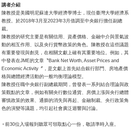
講者介紹
消
陳教授是美國明尼蘇達大學經濟學博士，現任臺灣大學經濟系
息
教授。於2018年3月至2023年3月借調至中央銀行擔任副總
公
裁。
告
陳教授的研究主要是有關信用、資產價格、金融中介與景氣波
動的相互作用、以及央行貨幣政策的角色。陳教授在這些議題
國
有重要發現與創見，在相關文獻上確有其重要地位。例如，其
際
中發表在JME的文章〝Bank Net Worth, Asset Prices and
化
Economic Activity〞，是文獻上首先結合銀行部門、房地產價
格與總體經濟活動的一般均衡理論模型。
高
陳教授任職中央銀行副總裁期間，曾發表一系列結合理論與政
教
策觀點的文章，例如有關央行數位通貨、房價上漲與央行總體
深
審慎政策的效果、通膨的消失與再起、金融制裁、央行政策角
耕
色的演變等議題，均引起社會廣泛迴響與討論。
辦
法
前30位入場報到聽眾可領取點心一份，敬請準時入座。
＊
及