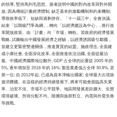
的領導, 堅持馬列毛思想。接者說明中國的對內改革與對外開
消
放, 因為傳統計畫經濟體制, 缺乏基本的激勵機制和約束機制;
息
導致效率低下、短缺與過剩併存。「十一屆三中」全會決議,
公
結束「以階級鬥爭為綱」, 轉向「以經濟建設為中心」, 推行改
告
革開放政策。由「計畫」向「市場」轉軌。習政府的經濟發展
戰略, 試圖輸出中國發展經濟之經驗，以經濟誘因吸引鄰國，
國
並建立更緊密雙邊關係，推進實質的結盟。施政理念, 全面建
際
成小康社會, 全面深化改革, 全面推進依法治國, 全面從嚴治
化
黨。中國經濟國際地位翻升, GDP 占全球的比重從 2005 年的
5%, 逐年增加至 2018 年的 16%; 製造業產值占全球 30.9%, 居
高
第一位; 自 2012年起, 已成為資本淨輸出國家; 全球最大出境旅
教
遊消費國。在這樣的經濟持續發展下, 將來可能會面臨高失業
深
率、治安不佳、市場不公平競爭。地區間發展差距擴大、生態
耕
環境破壞。所得分配不均、階層與族群對立、內需與外需失衡
辦
等挑戰。
法
及