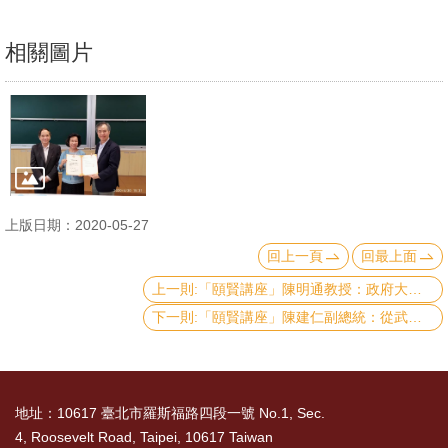
文
件
相關圖片
心
輔
&
學
輔
上版日期：2020-05-27
捐
回上一頁
回最上面
款
上一則:「頤賢講座」陳明通教授：政府大陸政策與兩岸關係-2020.05.07
教
下一則:「頤賢講座」陳建仁副總統：從武漢肺炎談臺灣防疫體系-2020.04.09
研
資
源
地址：10617 臺北市羅斯福路四段一號 No.1, Sec.
與
4, Roosevelt Road, Taipei, 10617 Taiwan
圖