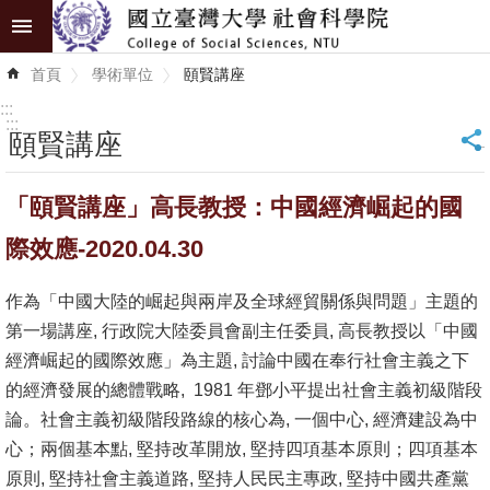
跳到主要內容區塊
進
首頁
學術單位
頤賢講座
階
搜
:::
尋
:::
頤賢講座
_
認
「頤賢講座」高長教授：中國經濟崛起的國
識
學
際效應-2020.04.30
院
作為「中國大陸的崛起與兩岸及全球經貿關係與問題」主題的
學
第一場講座, 行政院大陸委員會副主任委員, 高長教授以「中國
術
經濟崛起的國際效應」為主題, 討論中國在奉行社會主義之下
單
的經濟發展的總體戰略, 1981 年鄧小平提出社會主義初級階段
位
論。社會主義初級階段路線的核心為, 一個中心, 經濟建設為中
心；兩個基本點, 堅持改革開放, 堅持四項基本原則；四項基本
研
原則, 堅持社會主義道路, 堅持人民民主專政, 堅持中國共產黨
究