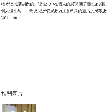
物,都是需要斟酌的。理性集中在個人的展現,而群體也必須以
消
個人理性為主。最後,經濟發展必須注意政策的靈活度,修改必
息
須從下而上。
公
告
國
際
化
高
教
深
耕
相關圖片
辦
法
及