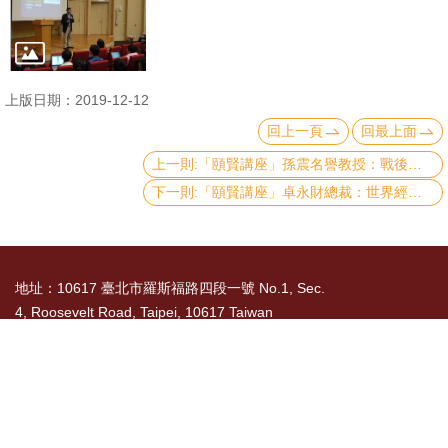
文
件
心
上版日期：2019-12-12
輔
回上一頁
回最上面
&
上一則:「頤賢講座」孫震名譽教授：戰後臺灣早期經濟發展的啟示-2019.12.19
學
下一則:「頤賢講座」卓永財總裁：世界經濟大變局臺灣產業的危險與機會-2019.12.05
輔
捐
款
地址：10617 臺北市羅斯福路四段一號 No.1, Sec.
4, Roosevelt Road, Taipei, 10617 Taiwan
教
研
TEL： 886-2-3366-8300
資
國立臺灣大學社會科學院 版權所有 Copyright ©
源
2015 College of Social Sciences, NTU. All Rights
與
Reserved
圖