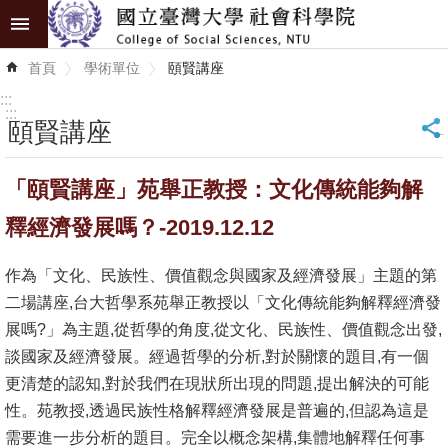
跳到主要內容區塊
進
首頁
學術單位
頤賢講座
階
搜
:::
尋
:::
頤賢講座
_
認
「頤賢講座」苑舉正教授：文化傳統能夠解
識
學
釋經濟發展嗎？-2019.12.12
院
作為「文化、民族性、價值觀念與國家及經濟發展」主題的第
學
二場講座,台大哲學系苑舉正教授以「文化傳統能夠解釋經濟發
術
展嗎?」為主題,從哲學的角度,從文化、民族性、價值觀念出發,
單
談國家及經濟發展。經過哲學的分析,對於關懷的題目,有一個
位
更清楚的認知,對於我們在現狀所出現的問題,提出解決的可能
性。苑教授,透過民族性格解釋經濟發展是普遍的,但認為這是
研
需要進一步分析的題目。完全以概念架構,集體地解釋任何事
究