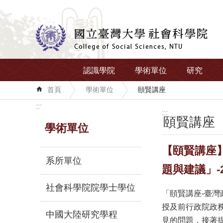
跳到主要內容區塊
認識學院
學術單位
研究
首頁
學術單位
頤賢講座
:::
:::
頤賢講座
學術單位
【頤賢講座
系所單位
題與建議」-20
社會科學院院學士學位
「頤賢講座-臺
授及前行政院政
中國大陸研究學程
見的問題，接著