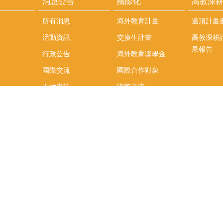
消息公告
國際化
高教深
所有消息
海外教育計畫
邁頂計畫
活動資訊
交換生計畫
高教深耕
果報告
行政公告
海外教育獎學金
國際交流
國際合作對象
人物專訪
國際交流
英語課程
社科院學生出國發表
學術論文補助
專區
/報名方