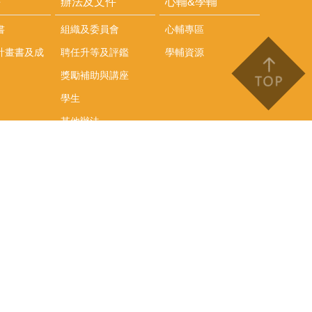
耕
辦法及文件
心輔&學輔
書
組織及委員會
心輔專區
計畫書及成
聘任升等及評鑑
學輔資源
獎勵補助與講座
學生
其他辦法
文件下載
會議紀錄