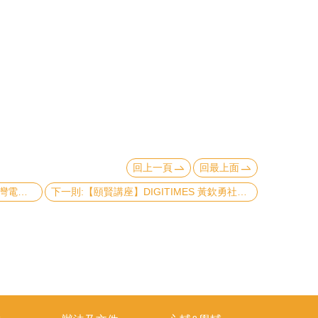
回上一頁
回最上面
上一則:【頤賢講座】經濟部次長、臺灣電力公司曾文生董事長及經濟部能源局莊銘池組長：「全球淨零趨勢下台灣能源發展的佈局策略」-2023.05.18
下一則:【頤賢講座】DIGITIMES 黃欽勇社長：「半導體、供應鏈與區域分工的演化」-2023.05.04