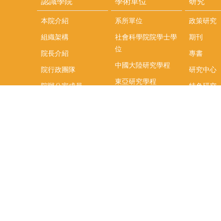
認識學院
學術單位
研究
本院介紹
系所單位
政策研究
組織架構
社會科學院院學士學
期刊
位
院長介紹
專書
中國大陸研究學程
院行政團隊
研究中心
東亞研究學程
院辦公室成員
特色研究
頤賢講座
榮譽事蹟
研究團隊
在職專班
場地租借
聯絡我們
捐款
教研資源與圖書館
學生實習
如何捐款
教室設備使用說明
實習資訊
Qualtrics問卷調查平
實習週活動
台
式