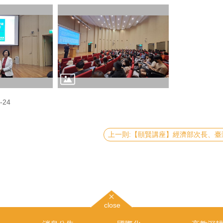
-24
close