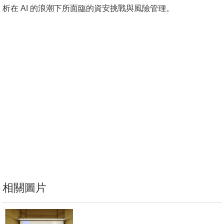
析在 AI 的浪潮下所面臨的資安挑戰與風險管理。
消
息
公
告
國
際
化
高
教
深
耕
相關圖片
辦
法
及