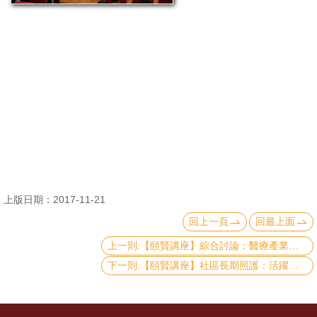
消
息
公
告
國
際
化
高
上版日期：2017-11-21
教
回上一頁
回最上面
深
耕
上一則:【頤賢講座】綜合討論：醫療產業、長期照護的問題與對策 – 黃國晉講座、胡文郁講座-2017.11.16
下一則:【頤賢講座】社區長期照護：活躍老化與善終–胡文郁講座 -2017.10.26
辦
法
及