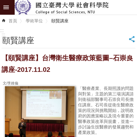
跳到主要內容區塊
進
首頁
學術單位
頤賢講座
階
搜
:::
尋
:::
頤賢講座
_
認
【頤賢講座】台灣衛生醫療政策藍圖–石崇良
識
學
講座-2017.11.02
院
文/李維倫
學
「醫療產業、長期照護的問題
與對策」主題的第三場演講請
術
到衛福部醫事司石崇良司長擔
單
任講座。石司長從衛生醫療政
策的現況與挑戰開始，說明政
位
府的因應策略以及現今重要的
醫事政策改革與規畫，並進一
研
步討論生技醫療的發展趨勢和
產業政策。
究