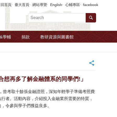
回首頁
臺大首頁
網站導覽
English
心輔專區
facebook
&學輔
捐款
教研資源與圖書館
_
合想再多了解金融體系的同學們!」
，曾考取十餘張金融證照，深知年輕學子準備考照費
執行者。活動內容，介紹投入金融業所需要的特質，
向，令參與學子們獲益良多。