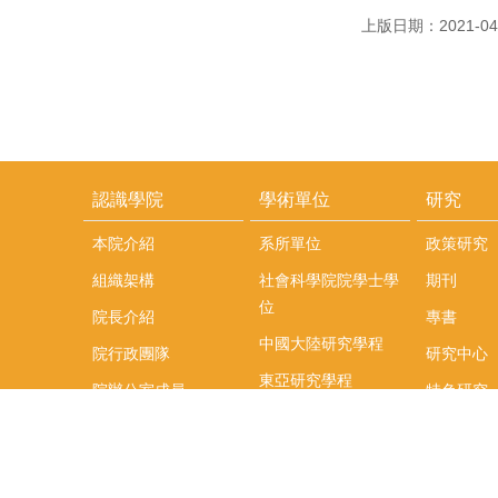
上版日期：2021-04
認識學院
學術單位
研究
本院介紹
系所單位
政策研究
組織架構
社會科學院院學士學
期刊
位
院長介紹
專書
中國大陸研究學程
院行政團隊
研究中心
東亞研究學程
院辦公室成員
特色研究
頤賢講座
榮譽事蹟
研究團隊
在職專班
場地租借