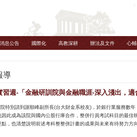
消息公告
國際化
高教深耕
辦法及文件
心輔
報導
實習週-「金融研訓院與金融職涯-深入淺出，適
特別請到謝順峰副所長(台大財金系校友)，於銀行業服務數年
也因此成為該院與國內公股行庫合作，整併行員考試科目的最佳
要點，也清楚說明前述考科整整併計畫的成果與未來有待努力方