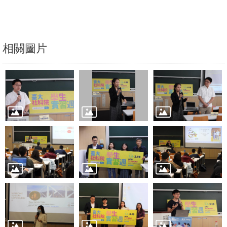
文
件
心
相關圖片
輔
&
學
輔
捐
款
教
研
資
源
與
圖