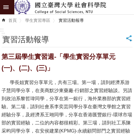
跳到主要內容區塊
進
首頁
學生實習專區
實習活動報導
階
搜
:::
尋
:::
實習活動報導
_
認
第三屆學生實習週-「學生實習分享單元
識
學
(一)、(二)、(三)」
院
學長姐實習分享單元，共有三場。第一場，請到經濟系游
學
子慧同學分享，在美商默沙東藥廠-行銷部之實習經驗談。另請
術
到政治系黎哲瑋同學，分享在第一銀行，海外業務部的實習經
單
驗。第二場，請到社會系李奕芸同學分享在臺灣文學館之實習
位
經驗分享，及經濟系王翊同學，分享在香港匯豐銀行-環球市場
部的實習經驗，二位的內容都很精彩。第三場，請到社工系陳
研
采昀同學分享，在安侯建業(KPMG)-永續顧問部門之實習經驗
究