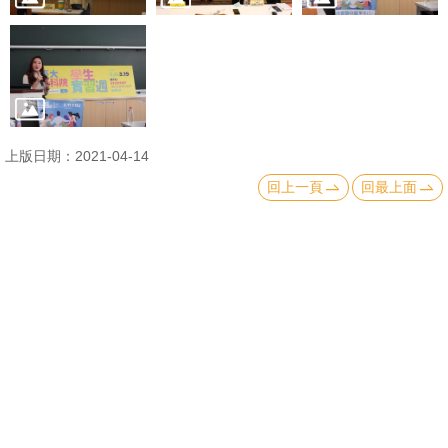
書
館
回
首
上版日期：2021-04-14
頁
回上一頁
回最上面
臺
上一則:第三屆學生實習週-「未來公關力養成指南：探索公關一切可能性！」
大
下一則:第三屆-2021年社科院「學生實習週」活動報導
首
頁
網
地址：10617 臺北市羅斯福路四段一號 No.1, Sec.
站
4, Roosevelt Road, Taipei, 10617 Taiwan
導
TEL： 886-2-3366-8300
覽
國立臺灣大學社會科學院 版權所有 Copyright ©