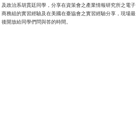
及政治系胡貫廷同學，分享在資策會之產業情報研究所之電子
消
商務組的實習經驗及在美國在臺協會之實習經驗分享，現場最
息
後開放給同學們問與答的時間。
公
告
國
際
化
高
教
深
耕
辦
法
及