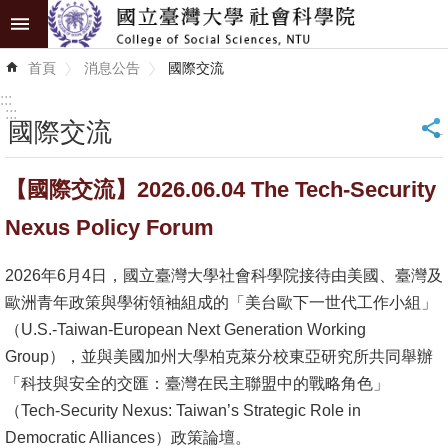
跳到主要內容區塊
進
首頁
消息公告
國際交流
階
搜
:::
尋
:::
國際交流
_
認
【國際交流】2026.06.04 The Tech-Security
識
學
Nexus Policy Forum
院
2026年6月4日，國立臺灣大學社會科學院接待由美國、臺灣及
學
歐洲青年政策與學術領袖組成的「美台歐下一世代工作小組」
術
（U.S.-Taiwan-European Next Generation Working
單
Group），並與美國加州大學柏克萊分校東亞研究所共同舉辦
位
「科技與安全的交匯：臺灣在民主聯盟中的戰略角色」
（Tech-Security Nexus: Taiwan’s Strategic Role in
研
Democratic Alliances）政策論壇。
究