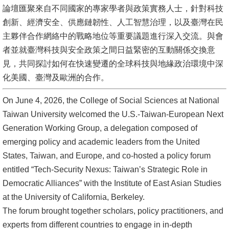
論壇匯聚來自不同國家的專家學者與政策實務人士，針對科技
消
創新、經濟安全、供應鏈韌性、人工智慧治理，以及臺灣在民
息
主夥伴合作網絡中的戰略地位等重要議題進行深入交流。與會
公
者並就臺灣科技與安全政策之間日益緊密的互動關係交換意
告
見，共同探討如何在快速變遷的全球科技與地緣政治環境中深
化美國、臺灣及歐洲的合作。
國
際
On June 4, 2026, the College of Social Sciences at National
化
Taiwan University welcomed the U.S.-Taiwan-European Next
Generation Working Group, a delegation composed of
高
emerging policy and academic leaders from the United
教
States, Taiwan, and Europe, and co-hosted a policy forum
深
entitled “Tech-Security Nexus: Taiwan’s Strategic Role in
耕
Democratic Alliances” with the Institute of East Asian Studies
at the University of California, Berkeley.
辦
The forum brought together scholars, policy practitioners, and
法
experts from different countries to engage in in-depth
及