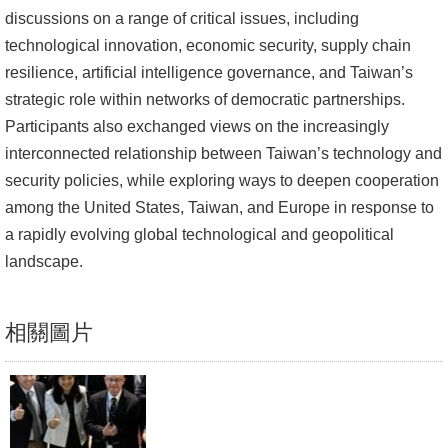
discussions on a range of critical issues, including
文
technological innovation, economic security, supply chain
件
resilience, artificial intelligence governance, and Taiwan’s
心
strategic role within networks of democratic partnerships.
輔
Participants also exchanged views on the increasingly
&
interconnected relationship between Taiwan’s technology and
學
security policies, while exploring ways to deepen cooperation
輔
among the United States, Taiwan, and Europe in response to
a rapidly evolving global technological and geopolitical
捐
landscape.
款
教
相關圖片
研
資
源
與
圖