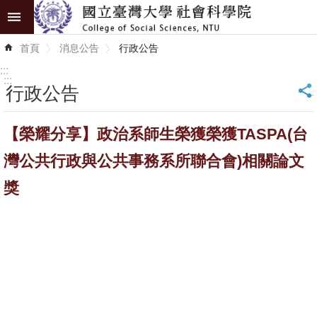
跳到主要內容區塊
進
首頁
消息公告
行政公告
階
搜
:::
尋
:::
行政公告
_
認
【榮耀分享】政治系師生榮獲榮獲TASPA(台
識
學
灣公共行政與公共事務系所聯合會)相關論文
院
獎
學
術
單
位
研
究