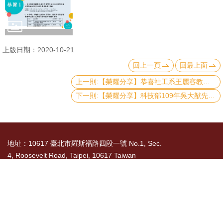
文
件
心
上版日期：2020-10-21
輔
回上一頁
回最上面
&
上一則:【榮耀分享】恭喜社工系王麗容教授率其研究團隊獲得 ｢2020 APEC健康女性、健康經濟研究獎項」第2名！！
學
下一則:【榮耀分享】科技部109年吳大猷先生紀念獎
輔
捐
款
地址：10617 臺北市羅斯福路四段一號 No.1, Sec.
4, Roosevelt Road, Taipei, 10617 Taiwan
教
研
TEL： 886-2-3366-8300
資
國立臺灣大學社會科學院 版權所有 Copyright ©
源
2015 College of Social Sciences, NTU. All Rights
與
Reserved
圖