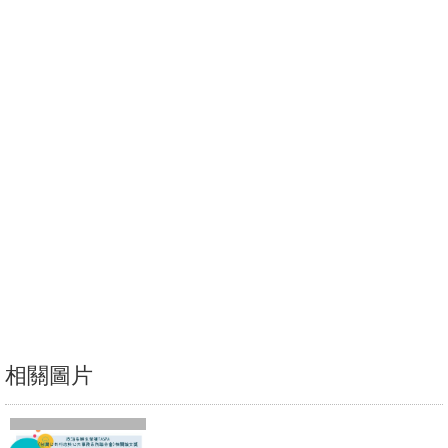
消
息
公
告
國
際
化
高
教
深
耕
相關圖片
辦
法
及