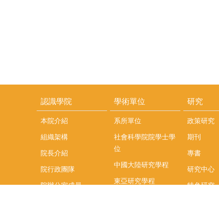
認識學院
學術單位
研究
本院介紹
系所單位
政策研究
組織架構
社會科學院院學士學
期刊
位
院長介紹
專書
中國大陸研究學程
院行政團隊
研究中心
東亞研究學程
院辦公室成員
特色研究
頤賢講座
榮譽事蹟
研究團隊
在職專班
場地租借