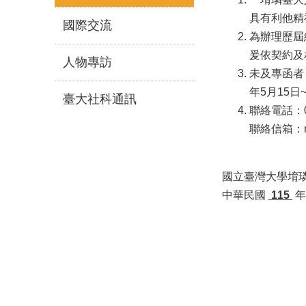
具有利他精
國際交流
為辦理歷屆
爰依契約及
人物專訪
未及專函者
年5月15日
臺大社科通訊
聯絡電話：02-
聯絡信箱：ntu
國立臺灣大學堉璘
中華民國
115