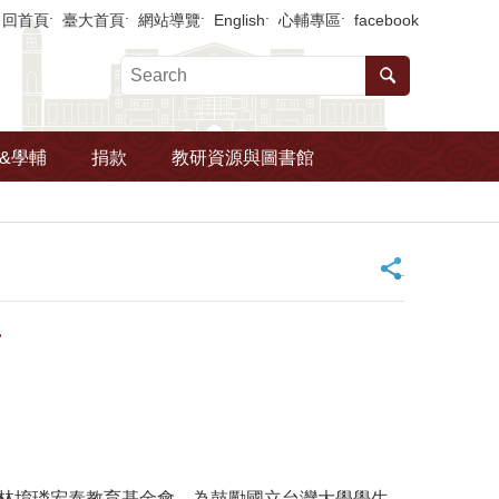
回首頁
臺大首頁
網站導覽
English
心輔專區
facebook
&學輔
捐款
教研資源與圖書館
_
告
林堉璘宏泰教育基金會，為鼓勵國立台灣大學學生