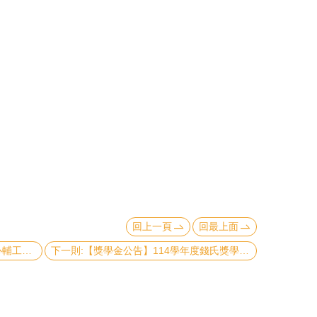
回上一頁
回最上面
上一則:【活動報導】115年5月12日心輔工作坊-你的壓力有多少來自人際？談人際壓力的應對模式
下一則:【獎學金公告】114學年度錢氏獎學金獲獎名單