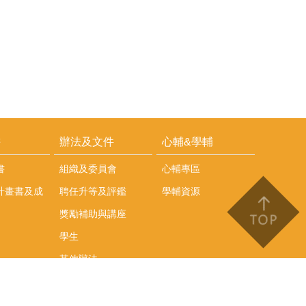
耕
辦法及文件
心輔&學輔
書
組織及委員會
心輔專區
計畫書及成
聘任升等及評鑑
學輔資源
獎勵補助與講座
學生
其他辦法
文件下載
會議紀錄