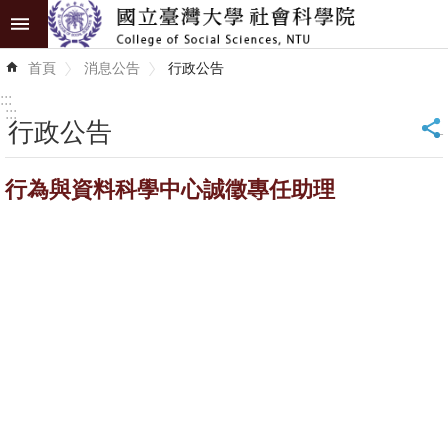
跳到主要內容區塊
進
首頁
消息公告
行政公告
階
搜
:::
尋
:::
行政公告
_
認
行為與資料科學中心誠徵專任助理
識
學
院
學
術
單
位
研
究