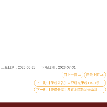
消
息
公
告
國
際
化
高
上版日期：2026-06-25
下版日期：2026-07-31
教
回上一頁
回最上面
深
耕
上一則:【學程公告】東亞研究學程115-1學期申請結果
下一則:【榮耀分享】恭喜本院政治學系洪嘉璐同學榮獲 2026年總統教育獎
辦
法
及