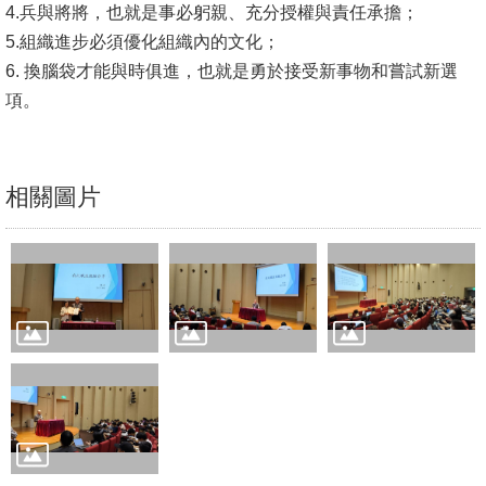
4.兵與將將，也就是事必躬親、充分授權與責任承擔；
文
5.組織進步必須優化組織內的文化；
件
6. 換腦袋才能與時俱進，也就是勇於接受新事物和嘗試新選
心
項。
輔
&
學
相關圖片
輔
捐
款
教
研
資
源
與
圖