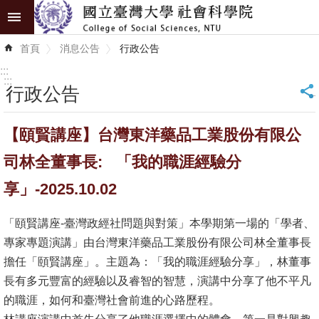
跳到主要內容區塊
進
首頁
消息公告
行政公告
階
搜
:::
尋
:::
行政公告
_
認
【頤賢講座】台灣東洋藥品工業股份有限公
識
學
司林全董事長: 「我的職涯經驗分
院
享」-2025.10.02
學
「頤賢講座-臺灣政經社問題與對策」本學期第一場的「學者、
術
專家專題演講」由台灣東洋藥品工業股份有限公司林全董事長
單
擔任「頤賢講座」。主題為：「我的職涯經驗分享」，林董事
位
長有多元豐富的經驗以及睿智的智慧，演講中分享了他不平凡
研
的職涯，如何和臺灣社會前進的心路歷程。
究