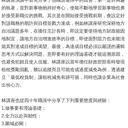
林講座演講中首先分享了他職涯選擇中的體會，第一是對興趣
的執著，並對新事物抱持好奇心，使能不斷地學習新事物也勇
消
於接受新職位的挑戰。其次是在開始接受挑戰前期，會設定好
息
對該職務的期許與目標並戮力達成，例如林講座研究深耕地方
公
自治議題多年，在擔任主計長時，即設定要使得地方財政能因
告
地制宜，讓地方自治增進效率的目標，即使面對阻力也未能澆
熄其對達成目標的渴望。最後，為達成目標必須以嚴謹的邏輯
國
思考方式以解決問題。意即要有好的理論基礎才能追溯原因，
際
也避免犯錯且使人信服。林講座以當年擔任財政部部長時發現
化
租稅獎勵混亂，難以追蹤而且可能造成過度減免為例，透過建
高
立「最低稅負制」讓租稅減免有跡可循，同時也讓企業為社會
教
出份心力。
深
耕
林講座也從四十年職涯中分享了下列重要態度與經驗：
1.做事要有理論基礎；
辦
2.全力以赴與韌性；
法
3.圍城必闕；
及