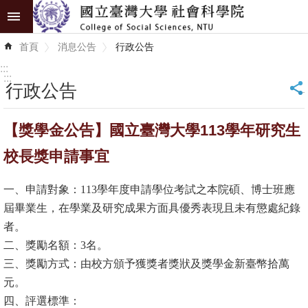
跳到主要內容區塊
進
首頁
消息公告
行政公告
階
搜
:::
尋
:::
行政公告
_
認
【獎學金公告】國立臺灣大學113學年研究生
識
學
校長獎申請事宜
院
一、申請對象：113學年度申請學位考試之本院碩、博士班應
學
屆畢業生，在學業及研究成果方面具優秀表現且未有懲處紀錄
術
者。
單
二、獎勵名額：3名。
位
三、獎勵方式：由校方頒予獲獎者獎狀及獎學金新臺幣拾萬
元。
研
四、評選標準：
究