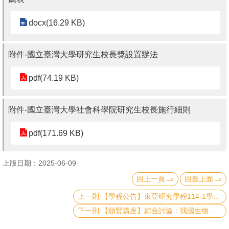
書
docx(16.29 KB)
館
回
附件-國立臺灣大學研究生校長獎設置辦法
首
pdf(74.19 KB)
頁
臺
附件-國立臺灣大學社會科學院研究生校長施行細則
大
首
pdf(171.69 KB)
頁
上版日期：2025-06-09
網
回上一頁
回最上面
站
導
上一則:【學程公告】東亞研究學程114-1學期申請結果
覽
下一則:【頤賢講座】綜合討論：我國生物科技及醫療產業的現況與發展-2025.05.29