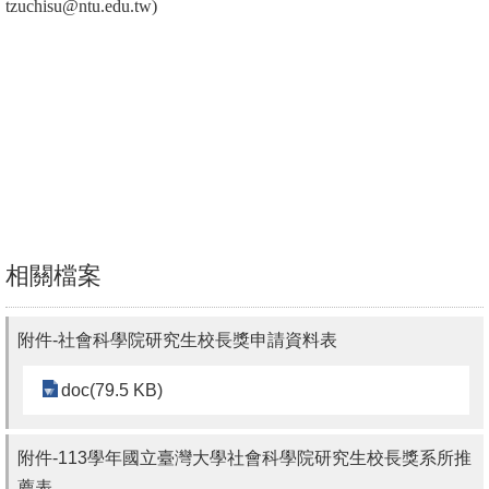
tzuchisu@ntu.edu.tw)
文
件
心
輔
&
學
輔
捐
相關檔案
款
附件-社會科學院研究生校長獎申請資料表
教
研
doc(79.5 KB)
資
源
附件-113學年國立臺灣大學社會科學院研究生校長獎系所推
與
薦表
圖