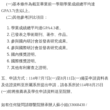
(一)基本條件為截至畢業前一學期學業成績總平均達
消
GPA3.7(含)以上。
息
(二)其他參考評比項目：
公
學業成績總平均達GPA4.3者。
告
已發表之學術期刊、著作、作品。
國
參與國內研討會並發表研究成果。
際
參與國際研討會並發表研究成果。
化
國內獲獎證明。
國際獲獎證明。
高
其他有利審查之證明。
教
深
五、申請方式：114年7月7日(一)至8月11日(一)備妥申請資料表
耕
及佐證資料至所屬系所提出申請，請各系所於114年8月25日
(一)前將推薦表及學生申請資料送至院辦。
辦
法
如有任何疑問請聯繫院辦承辦人蘇小姐(33668430 /
及