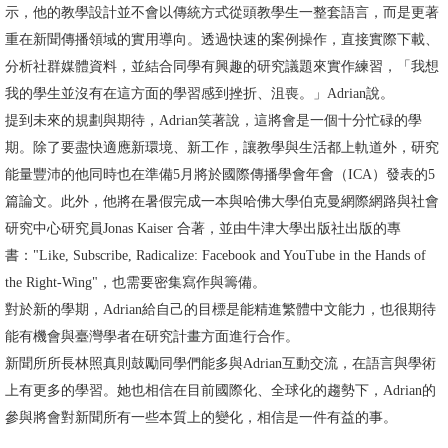
示，他的教學設計並不會以傳統方式從頭教學生一整套語言，而是更著
書
重在新聞傳播領域的實用導向。透過快速的案例操作，直接實際下載、
館
分析社群媒體資料，並結合同學有興趣的研究議題來實作練習，「我想
我的學生並沒有在這方面的學習感到挫折、沮喪。」Adrian說。
回
提到未來的規劃與期待，Adrian笑著說，這將會是一個十分忙碌的學
首
期。除了要盡快適應新環境、新工作，讓教學與生活都上軌道外，研究
頁
能量豐沛的他同時也在準備5月將於國際傳播學會年會（ICA）發表的5
篇論文。此外，他將在暑假完成一本與哈佛大學伯克曼網際網路與社會
臺
研究中心研究員Jonas Kaiser 合著，並由牛津大學出版社出版的專
大
書："Like, Subscribe, Radicalize: Facebook and YouTube in the Hands of
首
the Right-Wing"，也需要密集寫作與籌備。
頁
對於新的學期，Adrian給自己的目標是能精進繁體中文能力，也很期待
網
能有機會與臺灣學者在研究計畫方面進行合作。
站
新聞所所長林照真則鼓勵同學們能多與Adrian互動交流，在語言與學術
導
上有更多的學習。她也相信在目前國際化、全球化的趨勢下，Adrian的
覽
參與將會對新聞所有一些本質上的變化，相信是一件有益的事。