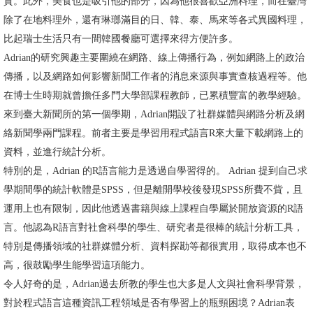
質。此外，美食也是吸引他的部分，因為他很喜歡亞洲料理，而在臺灣
文
除了在地料理外，還有琳瑯滿目的日、韓、泰、馬來等各式異國料理，
件
比起瑞士生活只有一間韓國餐廳可選擇來得方便許多。
Adrian的研究興趣主要圍繞在網路、線上傳播行為，例如網路上的政治
心
傳播，以及網路如何影響新聞工作者的消息來源與事實查核過程等。他
輔
在博士生時期就曾擔任多門大學部課程教師，已累積豐富的教學經驗。
&
來到臺大新聞所的第一個學期，Adrian開設了社群媒體與網路分析及網
學
絡新聞學兩門課程。前者主要是學習用程式語言R來大量下載網路上的
輔
資料，並進行統計分析。
捐
特別的是，Adrian 的R語言能力是透過自學習得的。 Adrian 提到自己求
款
學期間學的統計軟體是SPSS，但是離開學校後發現SPSS所費不貲，且
運用上也有限制，因此他透過書籍與線上課程自學屬於開放資源的R語
教
言。他認為R語言對社會科學的學生、研究者是很棒的統計分析工具，
研
特別是傳播領域的社群媒體分析、資料探勘等都很實用，取得成本也不
資
高，很鼓勵學生能學習這項能力。
源
令人好奇的是，Adrian過去所教的學生也大多是人文與社會科學背景，
與
對於程式語言這種資訊工程領域是否有學習上的瓶頸困境？Adrian表
圖