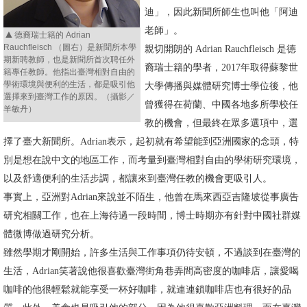
迪」，因此新聞所師生也叫他「阿迪
消
▲
老師」。
德裔瑞士籍的 Adrian
息
Rauchfleisch （圖右）是新聞所本學
親切開朗的 Adrian Rauchfleisch 是德
期新聘教師，也是新聞所首次聘任外
公
裔瑞士籍的學者，2017年取得蘇黎世
籍專任教師。他指出臺灣相對自由的
告
學術環境與便利的生活，都是吸引他
大學傳播與媒體研究博士學位後，他
選擇來到臺灣工作的原因。（攝影／
曾獲得在荷蘭、中國各地多所學校任
羊敏丹）
國
教的機會，但最終在眾多選項中，選
際
擇了臺大新聞所。Adrian表示，起初就有希望能到亞洲國家的念頭，特
化
別是想在說中文的地區工作，而考量到臺灣相對自由的學術研究環境，
高
以及舒適便利的生活步調，都讓來到臺灣任教的機會更吸引人。
教
事實上，亞洲對Adrian來說並不陌生，他曾在馬來西亞吉隆坡從事廣告
深
研究相關工作，也在上海待過一段時間，博士時期亦有針對中國社群媒
耕
體微博做過研究分析。
雖然學期才剛開始，許多生活與工作事項仍待安頓，不過談到在臺灣的
辦
生活，Adrian笑著說他很喜歡臺灣街角巷弄間高密度的咖啡店，讓愛喝
法
咖啡的他很輕鬆就能享受一杯好咖啡，就連連鎖咖啡店也有很好的品
及