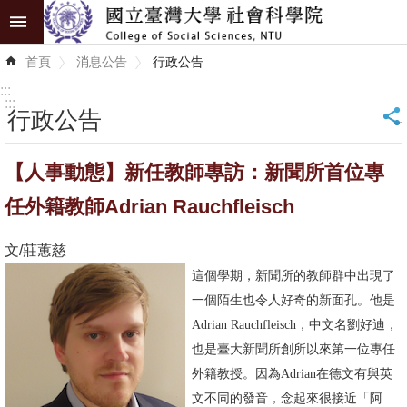
跳到主要內容區塊
進
首頁
消息公告
行政公告
階
搜
:::
尋
:::
行政公告
_
認
【人事動態】新任教師專訪：新聞所首位專
識
學
任外籍教師Adrian Rauchfleisch
院
文/莊蕙慈
學
這個學期，新聞所的教師群中出現了
術
一個陌生也令人好奇的新面孔。他是
單
Adrian Rauchfleisch，中文名劉好迪，
位
也是臺大新聞所創所以來第一位專任
外籍教授。因為Adrian在德文有與英
研
文不同的發音，念起來很接近「阿
究