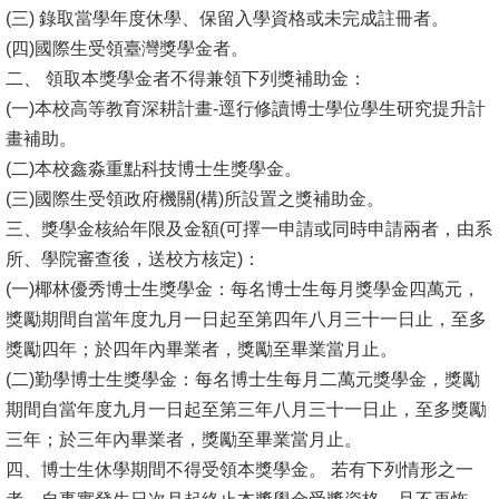
(三) 錄取當學年度休學、保留入學資格或未完成註冊者。
消
(四)國際生受領臺灣獎學金者。
息
二、 領取本獎學金者不得兼領下列獎補助金：
公
(一)本校高等教育深耕計畫-逕行修讀博士學位學生研究提升計
告
畫補助。
(二)本校鑫淼重點科技博士生獎學金。
國
(三)國際生受領政府機關(構)所設置之獎補助金。
際
三、獎學金核給年限及金額(可擇一申請或同時申請兩者，由系
化
所、學院審查後，送校方核定)：
(一)椰林優秀博士生獎學金：每名博士生每月獎學金四萬元，
高
獎勵期間自當年度九月一日起至第四年八月三十一日止，至多
教
獎勵四年；於四年內畢業者，獎勵至畢業當月止。
深
(二)勤學博士生獎學金：每名博士生每月二萬元獎學金，獎勵
耕
期間自當年度九月一日起至第三年八月三十一日止，至多獎勵
辦
三年；於三年內畢業者，獎勵至畢業當月止。
法
四、博士生休學期間不得受領本獎學金。 若有下列情形之一
及