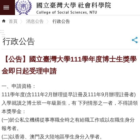
跳到主要內容區塊
進
首頁
消息公告
行政公告
階
搜
:::
尋
:::
行政公告
_
認
【公告】國立臺灣大學111學年度博士生獎學
識
學
金即日起受理申請
院
一、申請資格：
學
111學年度(含111年2月辦理提早註冊及111年9月辦理註冊者)
術
入學就讀之博士班一年級新生，有 下列情形之一者，不得請領
單
本獎學金：
位
(一)於公私立機構從事專職全時之有給職工作或以在職生身分
報考者。
研
(二)以香港、澳門及大陸地區學生身分入學者。
究