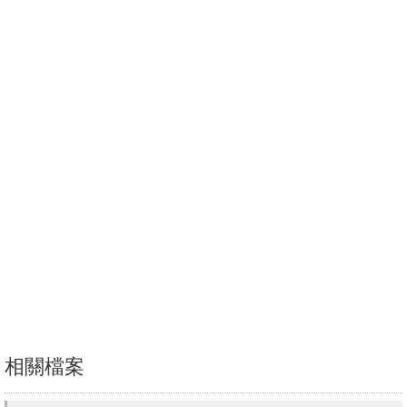
書
館
回
首
頁
臺
大
首
頁
網
站
導
相關檔案
覽