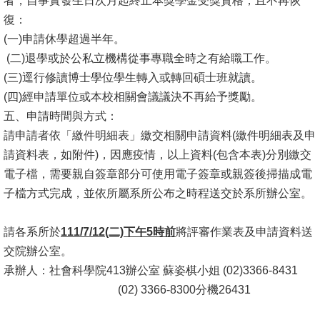
者，自事實發生日次月起終止本獎學金受獎資格，且不再恢
文
復：
件
(一)申請休學超過半年。
(二)退學或於公私立機構從事專職全時之有給職工作。
心
(三)逕行修讀博士學位學生轉入或轉回碩士班就讀。
輔
(四)經申請單位或本校相關會議議決不再給予獎勵。
&
五、申請時間與方式：
學
請申請者依「繳件明細表」繳交相關申請資料(繳件明細表及申
輔
請資料表，如附件)，因應疫情，以上資料(包含本表)分別繳交
捐
電子檔，需要親自簽章部分可使用電子簽章或親簽後掃描成電
款
子檔方式完成，並依所屬系所公布之時程送交於系所辦公室。
教
請各系所於
111/7/12(二)下午5時前
將評審作業表及申請資料送
研
交院辦公室。
資
承辦人：社會科學院413辦公室 蘇姿棋小姐 (02)3366-8431
源
(02) 3366-8300分機26431
與
圖