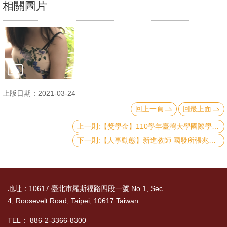
相關圖片
文
件
心
輔
&
學
上版日期：2021-03-24
輔
回上一頁
回最上面
捐
上一則:【獎學金】110學年臺灣大學國際學位生各類獎學金續領/新領，即日起至5月7日受理申請
款
下一則:【人事動態】新進教師 國發所張兆恬副教授
教
研
資
地址：10617 臺北市羅斯福路四段一號 No.1, Sec.
源
4, Roosevelt Road, Taipei, 10617 Taiwan
與
TEL： 886-2-3366-8300
圖