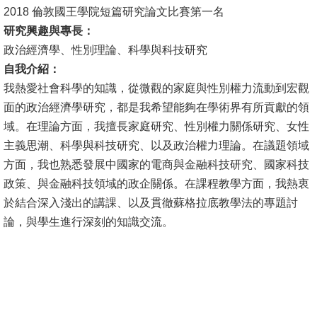
2018 倫敦國王學院短篇研究論文比賽第一名
消
研究興趣與專長：
息
政治經濟學、性別理論、科學與科技研究
公
自我介紹：
告
我熱愛社會科學的知識，從微觀的家庭與性別權力流動到宏觀
面的政治經濟學研究，都是我希望能夠在學術界有所貢獻的領
國
域。在理論方面，我擅長家庭研究、性別權力關係研究、女性
際
主義思潮、科學與科技研究、以及政治權力理論。在議題領域
化
方面，我也熟悉發展中國家的電商與金融科技研究、國家科技
政策、與金融科技領域的政企關係。在課程教學方面，我熱衷
高
於結合深入淺出的講課、以及貫徹蘇格拉底教學法的專題討
教
論，與學生進行深刻的知識交流。
深
耕
辦
法
及