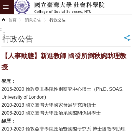
跳到主要內容區塊
進
首頁
消息公告
行政公告
階
搜
:::
尋
:::
行政公告
_
認
【人事動態】新進教師 國發所劉秋婉助理教
識
學
授
院
學歷：
學
2015-2020 倫敦亞非學院性別研究中心博士（Ph.D. SOAS,
術
University of London)
單
2010-2013 國立臺灣大學國家發展研究所碩士
位
2006-2010 國立臺灣大學政治系國際關係組學士
經歷：
研
2019-2020 倫敦亞非學院政治暨國際研究系 博士級教學助理
究