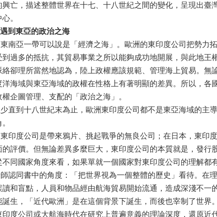
的興亡，描述整體世界在十七、十八世紀之間的變化，呈現出臺
中心。
遇到東亞的政治之海
南亞一帶可以說是「經濟之海」。歐洲的東印度公司把勢力拓
受到過多的抵抗，其貿易事業之所以能夠成功地開展，與此地王
脈絡卻理所當然地認為，陸上政權應該規範、管理海上貿易。無
度洋海域與東亞海域的政權在性格上有著明顯的差異。所以，各
政權企圖管理、支配的「政治之海」。
直到十八世紀末為止，歐洲東印度公司都不是東亞海域的主導
角。
印度公司是帶來鴉片、挑起戰爭的無良公司；在日本，東印度
面的評價。但無論差異多麼巨大，東印度公司的本質就是，發行
從不同國家角度來看，如果單就一個國家對東印度公司的理解都
認同書中的角度：「把世界視為一個整體的歷史」看待。在理
誤讀和盲點，人員和物品經由航海貿易開始流通，造成深淺不一
能誕生，「近代歐洲」是在這個背景下誕生，而後也宰制了世界
東印度公司或大航海時代在研究上普遍意義的理論深度，還原近