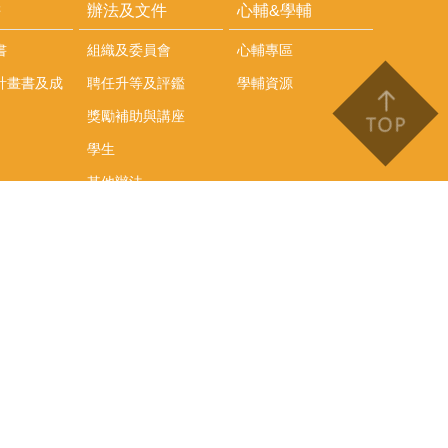
耕
辦法及文件
心輔&學輔
書
組織及委員會
心輔專區
計畫書及成
聘任升等及評鑑
學輔資源
獎勵補助與講座
學生
其他辦法
文件下載
會議紀錄