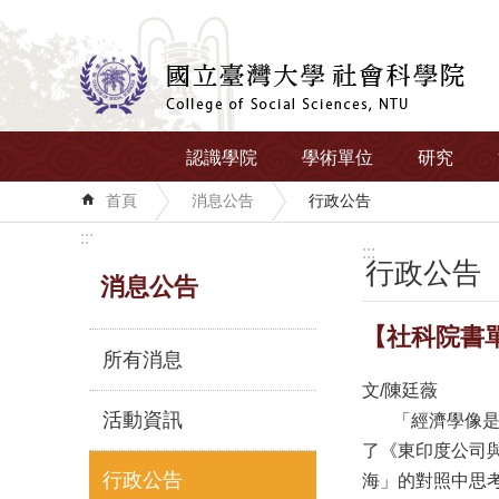
跳到主要內容區塊
認識學院
學術單位
研究
首頁
消息公告
行政公告
:::
:::
行政公告
消息公告
【社科院書
所有消息
文/陳廷薇
活動資訊
「經濟學像是一
了《東印度公司
行政公告
海」的對照中思