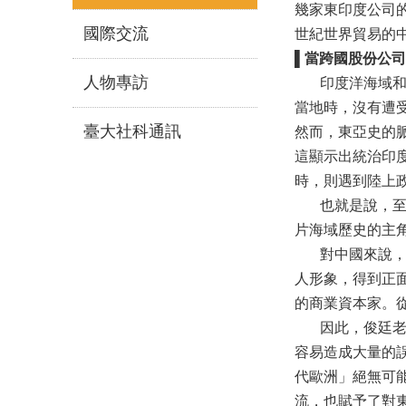
幾家東印度公司
國際交流
世紀世界貿易的
▌
當跨國股份公司
人物專訪
印度洋海域和東
當地時，沒有遭
臺大社科通訊
然而，東亞史的
這顯示出統治印
時，則遇到陸上
也就是說，至少
片海域歷史的主
對中國來說，東
人形象，得到正
的商業資本家。
因此，俊廷老師
容易造成大量的
代歐洲」絕無可
流，也賦予了對