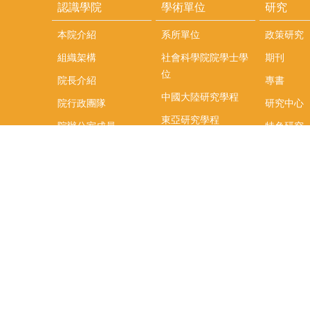
認識學院
學術單位
研究
本院介紹
系所單位
政策研究
組織架構
社會科學院院學士學
期刊
位
院長介紹
專書
中國大陸研究學程
院行政團隊
研究中心
東亞研究學程
院辦公室成員
特色研究
頤賢講座
榮譽事蹟
研究團隊
在職專班
場地租借
聯絡我們
捐款
教研資源與圖書館
學生實習
如何捐款
教室設備使用說明
實習資訊
Qualtrics問卷調查平
實習週活動
台
式