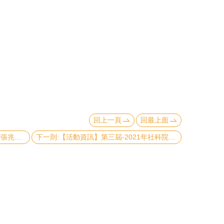
回上一頁
回最上面
上一則:【人事動態】新進教師 國發所張兆恬副教授
下一則:【活動資訊】第三屆-2021年社科院「學生實習週」3月08日 至 3月19日活動資訊