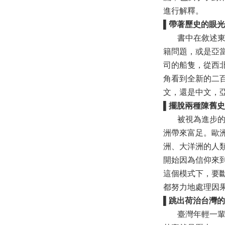
進行解釋。
▌
帶著
歷史
的眼光
書中在敘述東印
籍問題，或是亞
司的船隻，從西
角看到全新的二
文，還是中文，
▌
擺脫兩種陳舊史
被視為進步的「
洲帶來富足。歐
洲、大洋洲的人
開始因為信仰來
這個模式下，要
都努力地處理因
▌
跳出荷治台灣的
臺灣年輕一輩常