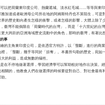
以把荷蘭東印度公司、熱蘭遮城、淡水紅毛城……等等與東印
部雅加達或者歐洲母公司所在地的阿姆斯特丹也不算陌生，可是
世界的歷史動向產生怎樣的衝擊，或者怎樣的影響，大體上除了
臺灣不能侷限在「荷蘭時代的台灣」，而是「十六世紀的台灣
在更大跨距的亞洲海域歷史流動中的角色，那時的臺灣，有著比
的事
的主角東印度公司，是依憑官方特許，以「壟斷」進行的商業
地裡，「壟斷」幾乎等同於「掠奪」。本書所勾勒的歷史，宛如
最大的利益，造成無數的犠牲。
在不停地做著選擇，學習經濟學可以幫助較好地作出決策。經
息相關的，他教會人們在做選擇的時候要從對自己、對社會最有
幫助。