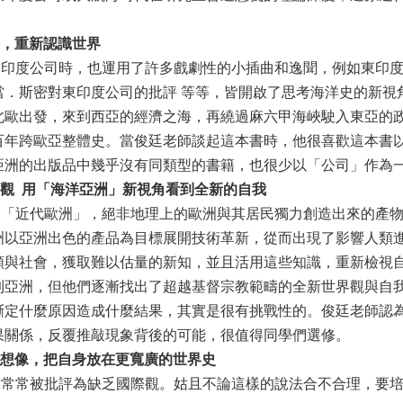
，重新認識世界
度公司時，也運用了許多戲劇性的小插曲和逸聞，例如東印度
當．斯密對東印度公司的批評 等等，皆開啟了思考海洋史的新視
北歐出發，來到西亞的經濟之海，再繞過麻六甲海峽駛入東亞的
百年跨歐亞整體史。當俊廷老師談起這本書時，他很喜歡這本書
亞洲的出版品中幾乎沒有同類型的書籍，也很少以「公司」作為
觀
用「海洋亞
洲」新視角看到全新的自我
近代歐洲」，絕非地理上的歐洲與其居民獨力創造出來的產物
洲以亞洲出色的產品為目標展開技術革新，從而出現了影響人類
類與社會，獲取難以估量的新知，並且活用這些知識，重新檢視
到亞洲，但他們逐漸找出了超越基督宗教範疇的全新世界觀與自
斷定什麼原因造成什麼結果，其實是很有挑戰性的。俊廷老師認
果關係，反覆推敲現象背後的可能，很值得同學們選修。
想像，把自身放在更寬廣的世界史
常被批評為缺乏國際觀。姑且不論這樣的說法合不合理，要培