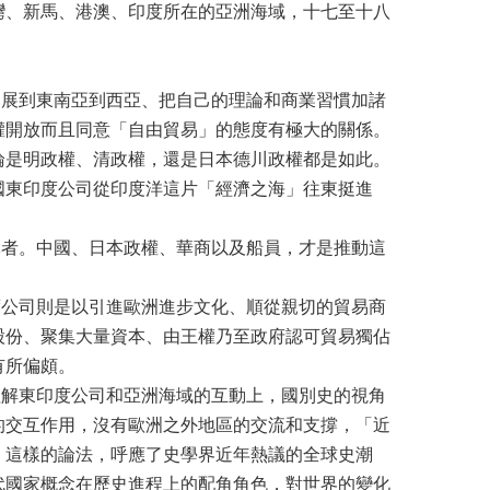
灣、新馬、港澳、印度所在的亞洲海域，十七至十八
展到東南亞到西亞、把自己的理論和商業習慣加諸
權開放而且同意「自由貿易」的態度有極大的關係。
論是明政權、清政權，還是日本德川政權都是如此。
國東印度公司從印度洋這片「經濟之海」往東挺進
者。中國、日本政權、華商以及船員，才是推動這
公司則是以引進歐洲進步文化、順從親切的貿易商
股份、聚集大量資本、由王權乃至政府認可貿易獨佔
有所偏頗。
解東印度公司和亞洲海域的互動上，國別史的視角
的交互作用，沒有歐洲之外地區的交流和支撐，「近
。這樣的論法，呼應了史學界近年熱議的全球史潮
代國家概念在歷史進程上的配角角色，對世界的變化