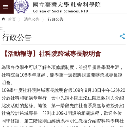
跳到主要內容區塊
進
首頁
消息公告
行政公告
階
搜
:::
尋
:::
行政公告
_
認
【活動報導】社科院跨域專長說明會
識
學
為讓各位學生可以了解各項修讀制度，並提早規畫學習生涯，
院
社科院自108學年度起，開學第一週都將規畫開辦跨域專長說
學
明會。
術
109學年度社科院跨域專長說明會假109年9月18日中午12時20
單
分於社科和碩講堂舉行，會中先請本院王泓仁院長致詞與介紹
位
此次活動的起緣。隨後，第一階段先由社會系吳嘉苓教授介紹
社會設計跨域專長，並列出109-1開設的相關課程，歡迎各位
研
同學修讀。第二階段則由經濟系林明仁教授介紹資料科學與社
究