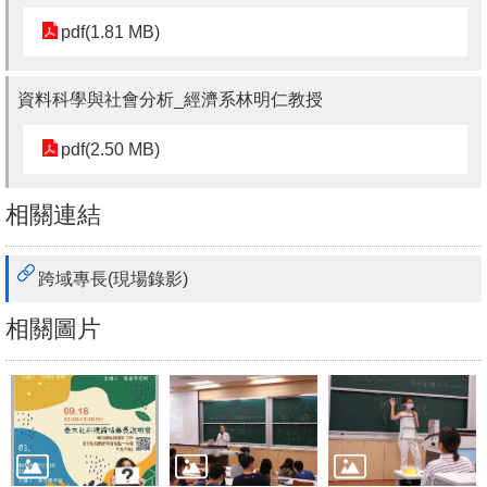
書
pdf(1.81 MB)
館
資料科學與社會分析_經濟系林明仁教授
回
首
pdf(2.50 MB)
頁
相關連結
臺
大
首
跨域專長(現場錄影)
頁
相關圖片
網
站
導
覽