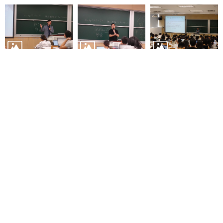
English
心
輔
專
區
上版日期：2020-09-09
回上一頁
回最上面
facebook
上一則:【獎學金】109學年度財團法人俞國華文教基金會獎學金開始辦理
下一則:【公告】中國大陸學程、東亞研究學程申請結果公告
地址：10617 臺北市羅斯福路四段一號 No.1, Sec.
4, Roosevelt Road, Taipei, 10617 Taiwan
TEL： 886-2-3366-8300
國立臺灣大學社會科學院 版權所有 Copyright ©