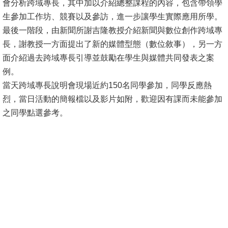
會分析跨域專長，其中加以介紹總整課程的內容，包含帶領學
生參加工作坊、競賽以及參訪，進一步讓學生實際應用所學。
消
最後一階段，由新聞所謝吉隆教授介紹新聞與數位創作跨域專
息
長，謝教授一方面提出了新的媒體型態（數位敘事），另一方
公
面介紹過去跨域專長引導並鼓勵在學生與媒體共同發表之案
告
例。
國
當天跨域專長說明會現場近約150名同學參加，同學反應熱
際
烈，當日活動的簡報檔以及影片如附，歡迎因有課而未能參加
化
之同學點選參考。
高
教
深
耕
辦
法
及