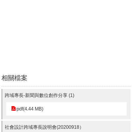
文
件
心
輔
&
學
輔
捐
相關檔案
款
教
跨域專長-新聞與數位創作分享 (1)
研
資
pdf(4.44 MB)
源
與
社會設計跨域專長說明會(20200918）
圖