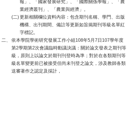
報」、「國家發展研究」、「國際關係學報」、「農
業經濟叢刊」、「農業與經濟」。
消
更新相關欄位資料內容：包含期刊名稱、學門、出版
息
機構、出刊期間、備註等更新如旨揭期刊等級名單紅
公
字標記。
告
依本學院學術研究發展工作小組108年5月7日107學年度
國
第2學期第2次會議臨時動議決議：關於論文發表之期刊等
際
級，原則上以論文於期刊刊登時為準；對於在各類期刊等
化
級名單變更前已被接受但尚未刊登之論文，涉及教師各類
送審著作之認定及採計，
高
教
深
耕
辦
法
及