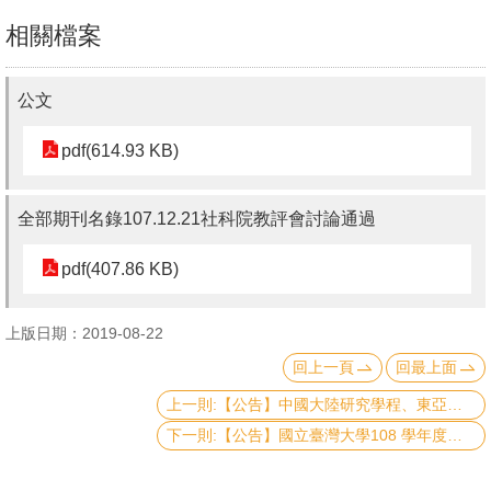
文
相關檔案
件
心
公文
輔
pdf(614.93 KB)
&
學
輔
全部期刊名錄107.12.21社科院教評會討論通過
捐
pdf(407.86 KB)
款
上版日期：2019-08-22
教
回上一頁
回最上面
研
資
上一則:【公告】中國大陸研究學程、東亞研究學程申請結果公告
源
下一則:【公告】國立臺灣大學108 學年度重點科技博士生獎學金申請
與
圖