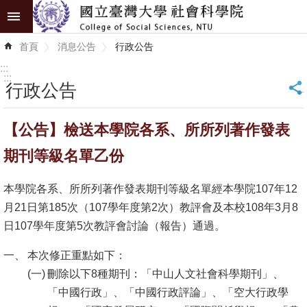
跳到主要內容區塊
進
首頁
消息公告
行政公告
階
搜
:::
尋
:::
行政公告
_
認
【公告】檢送本學院各系、所所列著作發表
識
學
期刊等級名單乙份
院
本學院各系、所所列著作發表期刊等級名單經本學院107年12
學
月21日第185次（107學年度第2次）教評會及本校108年3月8
術
日107學年度第5次教評會討論（報告）通過。
單
位
本次修正重點如下：
刪除以下8種期刊：「中山人文社會科學期刊」、
研
「中國行政」、「中國行政評論」、「空大行政學
究