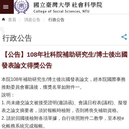
跳到主要內容區塊
進
首頁
消息公告
行政公告
階
搜
:::
尋
:::
行政公告
_
認
【公告】108年社科院補助研究生/博士後出國
識
學
發表論文得獎公告
院
本院108年補助研究生/博士後出國發表論文，經本院國際事務
學
推動委員會審議後，獲獎名單如附件一。
術
說明：
單
1. 尚未繳交論文被接受證明(邀請函)、會議日程表(議程)、擬發
位
表之論文摘要者，須於報帳時檢附，否則將喪失補助資格。
2. 請於回國後檢附各項單據，自行依照附件二教學，至本校e
研
化帳務系統完成報帳。
究