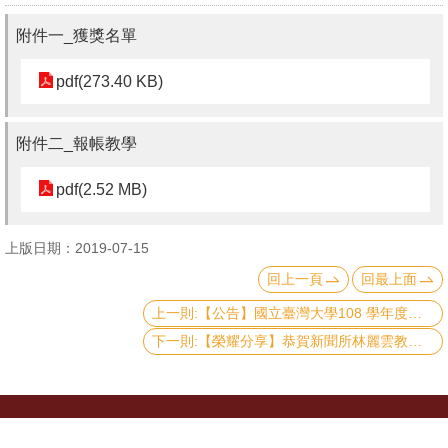
文
附件一_獲獎名單
件
pdf(273.40 KB)
心
輔
&
附件二_報帳教學
學
pdf(2.52 MB)
輔
捐
上版日期：2019-07-15
款
回上一頁
回最上面
教
上一則:【公告】國立臺灣大學108 學年度優秀博士生獎學金申請
研
下一則:【榮耀分享】恭賀新聞所林麗雲教授榮獲本校107學年度優良導師
資
源
與
地址：10617 臺北市羅斯福路四段一號 No.1, Sec.
圖