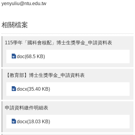
yenyuliu@ntu.edu.tw
書
館
相關檔案
回
首
115學年「國科會核配」博士生獎學金_申請資料表
頁
doc(68.5 KB)
臺
大
【教育部】博士生獎學金_申請資料表
首
頁
docx(35.40 KB)
網
站
申請資料繳件明細表
導
docx(18.03 KB)
覽