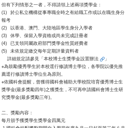
但有下列情形之一者，不得請領上述兩項獎學金：
消
(1) 於公私立機構從事專職全時之有給職工作或以在職生身分
息
報考
公
(2) 以香港、澳門、大陸地區學生身分入學者
告
(3) 休學、保留入學資格或尚未完成註冊者
(4) 已支領同屬政府部門獎學金性質經費者
國
(5) 未依規定繳交每年定期評量資料者
際
詳細規定請參見「
本校博士生獎學金設置辦法
」
化
※為鼓勵優秀學生於本校逕行修讀博士學位，各學院以優先推
薦逕行修讀博士學位生為原則。
高
※依國科會提醒，曾獲得國科會補助大學校院培育優秀博士生
教
獎學金(最多獎勵四年)之獲獎生，不可再申請國科會博士生研
深
究獎學金(最多獎勵三年)。
耕
辦
二、獎勵內容：
法
每月頒予獲獎學生獎學金四萬元
及