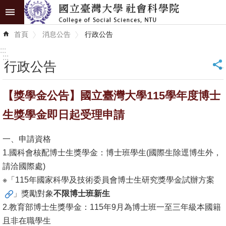
跳到主要內容區塊
進
首頁
消息公告
行政公告
階
搜
:::
尋
:::
行政公告
_
認
【獎學金公告】國立臺灣大學115學年度博士
識
學
生獎學金即日起受理申請
院
一、申請資格
學
1.國科會核配博士生獎學金：博士班學生(國際生除逕博生外，
術
請洽國際處)
單
※「
115年國家科學及技術委員會博士生研究獎學金試辦方案
位
」獎勵對象
不限博士班新生
2.教育部博士生獎學金：115年9月為博士班一至三年級本國籍
研
且非在職學生
究