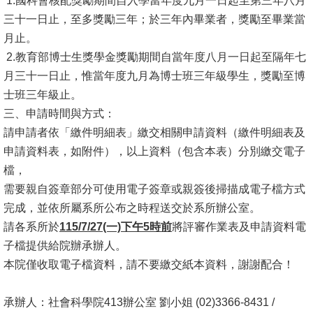
1.國科會核配獎勵期間自入學當年度九月一日起至第三年八月
文
三十一日止，至多獎勵三年；於三年內畢業者，獎勵至畢業當
件
月止。
2.教育部博士生獎學金獎勵期間自當年度八月一日起至隔年七
心
月三十一日止，惟當年度九月為博士班三年級學生，獎勵至博
輔
士班三年級止。
&
三、申請時間與方式：
學
請申請者依「繳件明細表」繳交相關申請資料（繳件明細表及
輔
申請資料表，如附件），以上資料（包含本表）分別繳交電子
捐
檔，
款
需要親自簽章部分可使用電子簽章或親簽後掃描成電子檔方式
完成，並依所屬系所公布之時程送交於系所辦公室。
教
請各系所於
115/7/27(一)下午5時前
將評審作業表及申請資料電
研
子檔提供給院辦承辦人。
資
本院僅收取電子檔資料，請不要繳交紙本資料，謝謝配合！
源
與
承辦人：社會科學院413辦公室 劉小姐 (02)3366-8431 /
圖