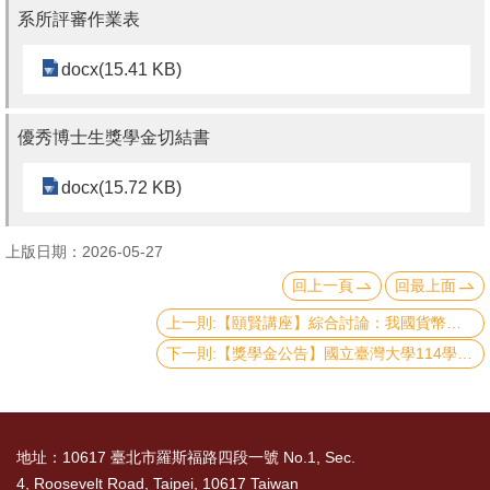
English
系所評審作業表
心
docx(15.41 KB)
輔
專
優秀博士生獎學金切結書
區
docx(15.72 KB)
facebook
上版日期：2026-05-27
回上一頁
回最上面
上一則:【頤賢講座】綜合討論：我國貨幣經濟與金融業的現況與未來發展-2026.05.28
下一則:【獎學金公告】國立臺灣大學114學年研究生校長獎申請事宜
地址：10617 臺北市羅斯福路四段一號 No.1, Sec.
4, Roosevelt Road, Taipei, 10617 Taiwan