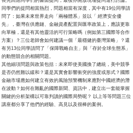
長先回應同學們的書面提問，最後亦開放現場提問進行討論。
同學們的提問相當熱烈，問題相當有深度，其中有19位同學請
消
問了：如果未來世界走向「兩極體系」並以「 經濟安全優
息
先」，臺灣在供應鏈、金融資產配置與匯率政策上，應該更靠
公
向單極，還是有其他靈活的可行策略嗎（例如第三國際等合作
告
方案）？三位老師會如何建議一個「最穩健的臺灣策略」？還
有另13位同學請問了「保障戰略自主」與「存於全球生態系」
國
的動態競合的相關問題。
際
其他細項問題與政策包括：未來即使美國換了總統，美中競爭
化
是否仍然難以緩和？還是其實會影響衝突的強度或形式？國際
高
金融市場應如何建立有效的風險預警機制來應對中國經濟的潛
教
在波動？如何在雜亂的國際新聞、資訊中，建立出一套能掌握
深
關鍵的分析架構以可靠判讀的國際局勢呢？ 以上等等問題三位
耕
講座都分享了他們的經驗、高見以及很棒的案例。
辦
法
及