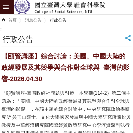
跳到主要內容區塊
進
首頁
消息公告
行政公告
階
搜
:::
尋
:::
行政公告
_
認
【頤賢講座】綜合討論：美國、中國大陸的
識
學
政經發展及其競爭與合作對全球與 臺灣的影
院
響-2026.04.30
學
「頤賢講座-臺灣政經社問題與對策」本學期(114-2）第二個主
術
題為：「美國、中國大陸的政經發展及其競爭與合作對全球與
單
臺灣的影響」，在該主題的綜合討論中，中央研究院政治學研
位
究所 吳玉山院士、文化大學國家發展與中國大陸研究所陳松興
研
教授及中華經濟研究院國際經貿政策研究中心李淳資深副執行
究