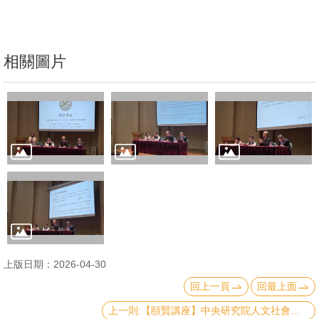
文
件
相關圖片
心
輔
&
學
輔
捐
款
教
研
資
上版日期：2026-04-30
源
回上一頁
回最上面
與
上一則:【頤賢講座】中央研究院人文社會科學中心施俊吉研究員: 「金融整併的過去、現在與未來」-2026.05.14
圖