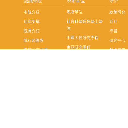
認識學院
學術單位
研究
本院介紹
系所單位
政策研究
組織架構
社會科學院院學士學
期刊
位
院長介紹
專書
中國大陸研究學程
院行政團隊
研究中心
東亞研究學程
院辦公室成員
特色研究
頤賢講座
榮譽事蹟
研究團隊
在職專班
場地租借
聯絡我們
捐款
教研資源與圖書館
學生實習
如何捐款
教室設備使用說明
實習資訊
Qualtrics問卷調查平
實習週活動
台
式