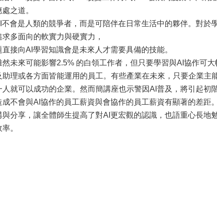
應處之道。
AI不會是人類的競爭者，而是可陪伴在日常生活中的夥伴。對於
追求多面向的軟實力與硬實力，
題直接向AI學習知識會是未來人才需要具備的技能。
然未來可能影響2.5% 的白領工作者，但只要學習與AI協作可
及助理或各方面皆能運用的員工。有些產業在未來，只要企業主
一人就可以成功的企業。然而簡講座也示警因AI普及，將引起初
造成不會與AI協作的員工薪資與會協作的員工薪資有顯著的差距
與分享，讓全體師生提高了對AI更宏觀的認識，也語重心長地勉
效率。