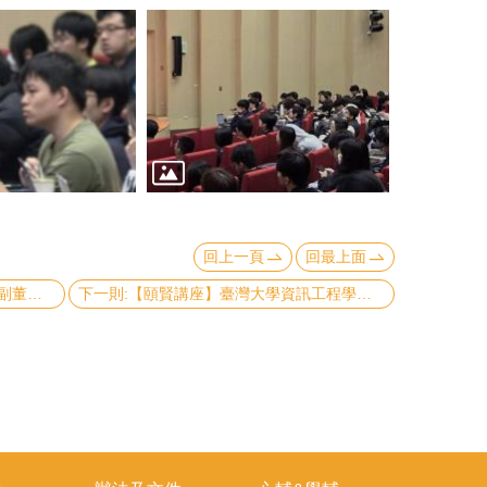
回上一頁
回最上面
上一則:【頤賢講座】和鼎創投劉奕成副董事長暨總經理: 「智慧的邊界: AI 在人文、科技與金融交會的光芒」-2026.03.12
下一則:【頤賢講座】臺灣大學資訊工程學系陳信希特聘教授: 「從LLM 到具身智慧：Agentic AI 驅動金融、 醫療與永續未來的跨域革命」-2026.02.26