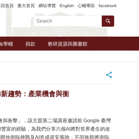
回首頁
臺大首頁
網站導覽
English
心輔專區
facebook
&學輔
捐款
教研資源與圖書館
_
AI新趨勢：產業機會與衝
衝擊」，該主題第二場講座邀請前 Google 臺灣
和豐富的經驗，為我們分享六個AI將對世界產生的改
網路開放面臨挑戰及AI造成資安風險，不同族群將面臨