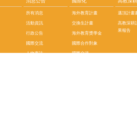
消息公告
國際化
高教深
所有消息
海外教育計畫
邁頂計畫
活動資訊
交換生計畫
高教深耕
果報告
行政公告
海外教育獎學金
國際交流
國際合作對象
人物專訪
國際交流
英語課程
社科院學生出國發表
學術論文補助
專區
/報名方