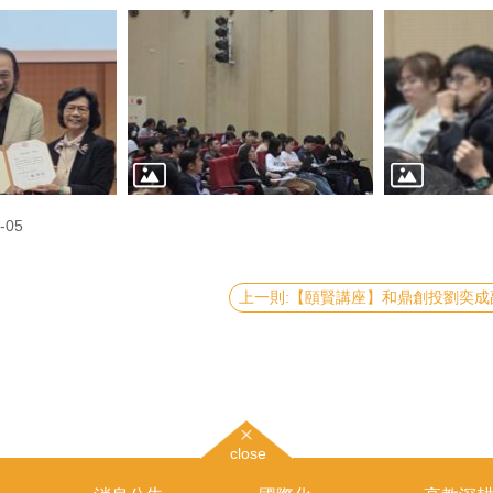
-05
close