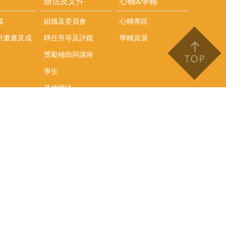
耕
辦法及文件
心輔&學輔
書
組織及委員會
心輔專區
計畫書及成
聘任升等及評鑑
學輔資源
獎勵補助與講座
學生
其他辦法
文件下載
會議紀錄