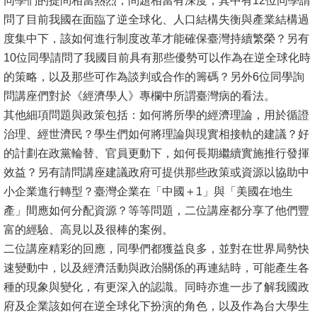
同學們的提問相當熱烈，問題相當有深度，其中有12位同學請
問了目前我國在面臨了逆全球化、人口結構失衡與產業結構過
消
度集中下，該如何進行制度改革才能確保臺灣持續繁榮？另有
息
10位同學請問了我國目前具有那些優勢可以作為在逆全球化時
公
的策略，以及那些可作為談判或合作的籌碼？另外6位同學詢
告
問講座們對於《經濟學人》專欄中所謂臺灣病的看法。
其他細項問題與政策包括：如何將所學的經濟理論，用於循證
國
治理、經世濟民？學生們如何將理論與現實相接軌的建議？好
際
的計劃在政黨輪替、官員更動下，如何長期繼續實施推行發揮
化
效益？另有請問講座建議政府可提供那些政策或資源以協助中
高
小企業進行轉型？臺灣企業在「中國＋1」與「美國在地生
教
產」間應如何分配資源？等等問題，二位講座都分享了他們豐
深
富的經驗、高見以及很棒的案例。
耕
二位講座精彩的回應，同學們都獲益良多，並對在世界局勢快
速變動中，以及經濟活動與政治關係的再連結時，可能產生各
辦
種的現象與變化，有更深入的認識。同時亦進一步了解我國政
法
府及企業該如何在逆全球化下扮演的角色，以及作為台大學生
及