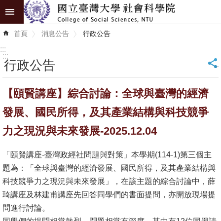
跳到主要內容區塊
進
首頁
消息公告
行政公告
階
搜
:::
尋
:::
行政公告
_
認
【頤賢講座】綜合討論：全球與臺灣的經濟
識
學
發展、國民所得，及其產業結構與科技競爭
院
力之現況與未來發展-2025.12.04
學
「頤賢講座-臺灣政經社問題與對策」本學期(114-1)第三個主
術
題為：「全球與臺灣的經濟發展、國民所得，及其產業結構與
單
科技競爭力之現況與未來發展」，在該主題的綜合討論中，薛
位
琦講座及林建甫講座先回答同學們的書面提問，亦開放現場提
研
問進行討論。
究