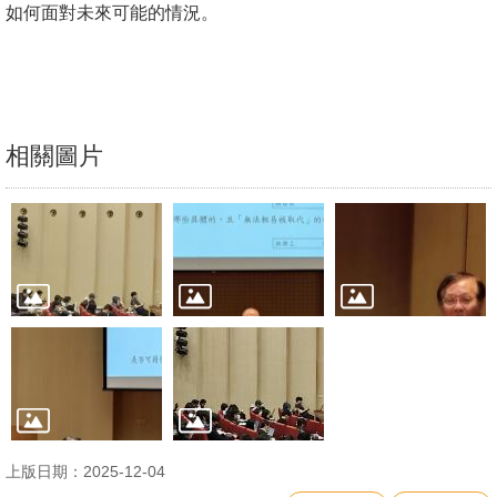
如何面對未來可能的情況。
文
件
心
輔
相關圖片
&
學
輔
捐
款
教
研
資
源
與
上版日期：2025-12-04
圖