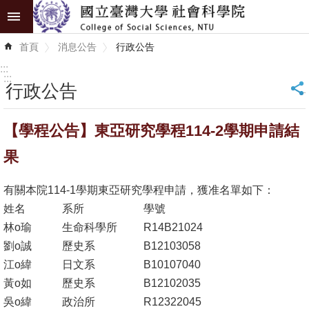
跳到主要內容區塊
進
首頁
消息公告
行政公告
階
搜
:::
尋
:::
行政公告
_
認
【學程公告】東亞研究學程114-2學期申請結
識
學
果
院
有關本院114-1學期東亞研究學程申請，獲准名單如下：
學
姓名
系所
學號
術
林o瑜
生命科學所
R14B21024
單
劉o誠
歷史系
B12103058
位
江o緯
日文系
B10107040
黃o如
歷史系
B12102035
研
吳o緯
政治所
R12322045
究