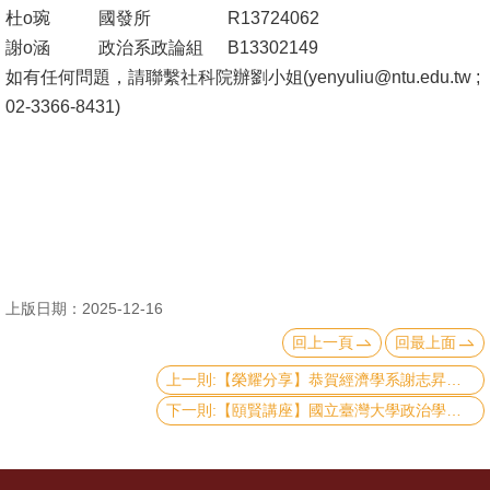
杜o琬
國發所
R13724062
消
謝o涵
政治系政論組
B13302149
息
如有任何問題，請聯繫社科院辦劉小姐(
yenyuliu@ntu.edu.tw
;
公
02-3366-8431)
告
國
際
化
高
上版日期：2025-12-16
教
回上一頁
回最上面
深
耕
上一則:【榮耀分享】恭賀經濟學系謝志昇教授及新聞研究所劉好迪教授獲得114年度國科會傑出研究獎
下一則:【頤賢講座】國立臺灣大學政治學系明居正名譽教授: 「川普新政與美中台關係」-2025.12.11
辦
法
及