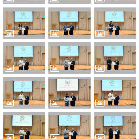
書
館
回
首
頁
臺
大
首
頁
網
站
導
覽