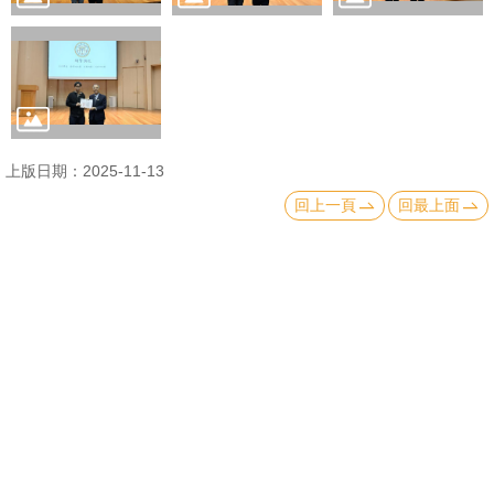
English
心
輔
專
區
上版日期：2025-11-13
facebook
回上一頁
回最上面
上一則:【榮耀分享】恭賀本院院友胡定吾先生於 2025 年11月15日校慶獲頒 114年台大傑出校友(工商類) 殊榮！
下一則:【頤賢講座】綜合討論：全球與臺灣的人口紅利、人口結構的變遷，少子化、高齡化問題及其對經濟、社會的影響與對策-2025.11.06
地址：10617 臺北市羅斯福路四段一號 No.1, Sec.
4, Roosevelt Road, Taipei, 10617 Taiwan
TEL： 886-2-3366-8300
國立臺灣大學社會科學院 版權所有 Copyright ©