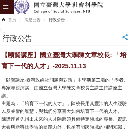
跳到主要內容區塊
進
首頁
消息公告
行政公告
階
搜
:::
尋
:::
行政公告
_
認
【頤賢講座】國立臺灣大學陳文章校長: 「培
識
學
育下一代的人才」-2025.11.13
院
「頤賢講座-臺灣政經社問題與對策」本學期第二場的「學者、
學
專家專題演講」由國立台灣大學陳文章校長主講主持講座主
術
講。
單
主題為：「培育下一代的人才」，陳校長用其豐沛的人生經驗
位
以及睿智的智慧，與我們分享臺大如何培育下一代的人才。
陳講座首先指出未來的人才除應須具備特定領域的專長、資訊
研
素養與新科技學習的硬能力外，也須有能跨領域的相關知識，
究