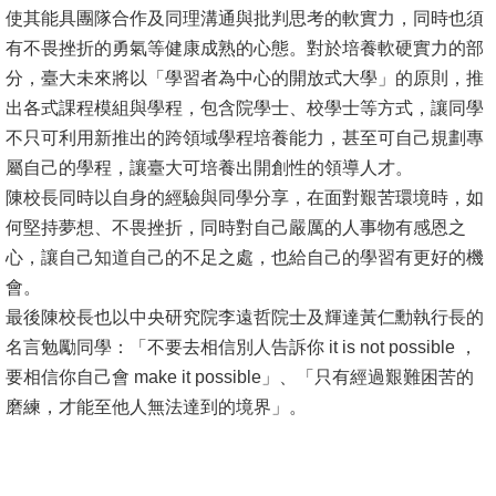
使其能具團隊合作及同理溝通與批判思考的軟實力，同時也須
消
有不畏挫折的勇氣等健康成熟的心態。對於培養軟硬實力的部
息
分，臺大未來將以「學習者為中心的開放式大學」的原則，推
公
出各式課程模組與學程，包含院學士、校學士等方式，讓同學
告
不只可利用新推出的跨領域學程培養能力，甚至可自己規劃專
屬自己的學程，讓臺大可培養出開創性的領導人才。
國
陳校長同時以自身的經驗與同學分享，在面對艱苦環境時，如
際
何堅持夢想、不畏挫折，同時對自己嚴厲的人事物有感恩之
化
心，讓自己知道自己的不足之處，也給自己的學習有更好的機
會。
高
最後陳校長也以中央研究院李遠哲院士及輝達黃仁勳執行長的
教
名言勉勵同學：「不要去相信別人告訴你 it is not possible ，
深
要相信你自己會 make it possible」、「只有經過艱難困苦的
耕
磨練，才能至他人無法達到的境界」。
辦
法
及