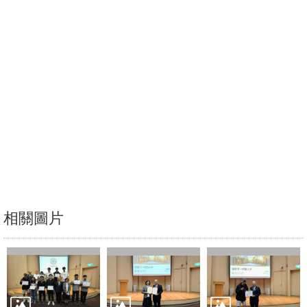
文
件
心
輔
&
學
輔
捐
款
教
相關圖片
研
資
源
與
圖