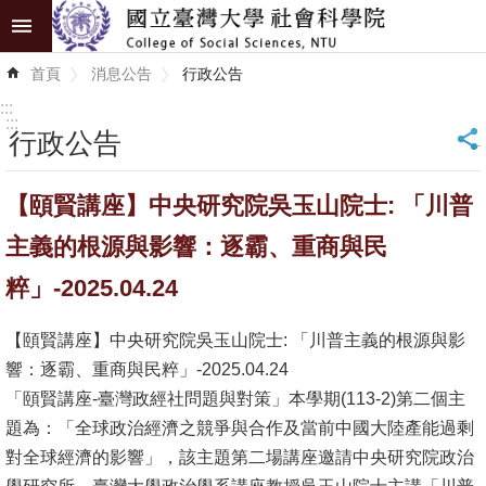
跳到主要內容區塊
進
首頁
消息公告
行政公告
階
搜
:::
尋
:::
行政公告
_
認
【頤賢講座】中央研究院吳玉山院士: 「川普
識
學
主義的根源與影響：逐霸、重商與民
院
粹」-2025.04.24
學
【頤賢講座】中央研究院吳玉山院士: 「川普主義的根源與影
術
響：逐霸、重商與民粹」-2025.04.24
單
「頤賢講座-臺灣政經社問題與對策」本學期(113-2)第二個主
位
題為：「全球政治經濟之競爭與合作及當前中國大陸產能過剩
研
對全球經濟的影響」，該主題第二場講座邀請中央研究院政治
究