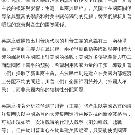
學研究所、臺灣大學政治學系講座教授吳玉山院士主講「川普
主義的根源與影響：逐霸、重商與民粹」。吳院士在國際關係
消
專業與豐富的學識和對美中關係獨到的見解，替我們解析川普
息
崛起的意義與產生的國際關係。
公
告
吳講座破題指出川普所代表的川普主義的意義有三：兩極爭
霸、新重商主義與右翼民粹。兩極爭霸係指美國欲壓抑中國大
國
陸的崛起與在國際上對美國的挑戰；美國許多傳統產業與勞工
際
面臨國際上競爭的頹勢，希望利用國家力量的干預，導致川普
化
（們）採取了新重商主義。右翼民粹則是建立在美國內部經濟
高
上分配不均的問題，川普（們）企圖歸因於外人（外國人移
教
民），而非美國內部的結構性分配問題。
深
耕
吳講座接著分析並預測了川普（主義）將產生以美國為首的海
洋集團與以中國為首的大陸集團進行兩極對抗的新冷戰格局，
辦
可能出現如第一次冷戰時的代理人戰爭（例如韓戰、越戰
法
等）。但由於川普重心在於重建美國經濟，只要能使美國獲
及