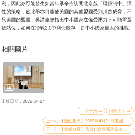
利，因此亦可能發生如當年季辛吉訪問北京般「聯俄制中」彈
文
性的策略，然此舉亦可能使美國的其他盟國受到川普威脅，不
件
只美國的盟國，吳講座更指出中小國家在備受壓力下可能需選
心
邊站位，如何在冷戰2.0中利命圖存，是中小國家最大的挑戰。
輔
&
相關圖片
學
輔
捐
款
教
上版日期：2025-04-24
研
資
回上一頁
回最上面
源
上一則:【活動報導】2025年4月21日美國喬治城大學紐曼教授蒞臨本院之全球政治經濟大師講座成功舉辦!
與
下一則:【榮耀分享】恭賀社會學系吳嘉苓老師榮獲113學年度傑出導師獎
圖