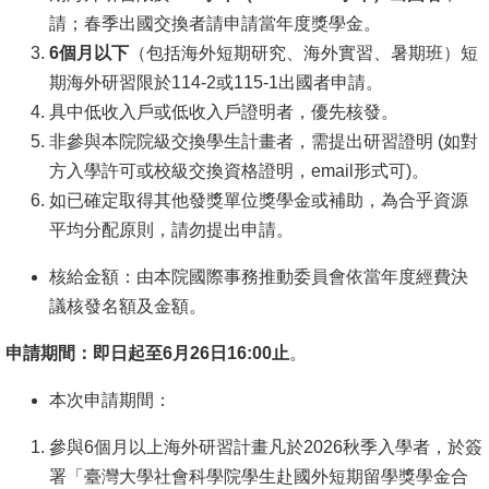
請；春季出國交換者請申請當年度獎學金。
消
6個月以下
（包括海外短期研究、海外實習、暑期班）短
息
期海外研習限於114-2或115-1出國者申請。
公
具中低收入戶或低收入戶證明者，優先核發。
告
非參與本院院級交換學生計畫者，需提出研習證明 (如對
方入學許可或校級交換資格證明，email形式可)。
國
如已確定取得其他發獎單位獎學金或補助，為合乎資源
際
平均分配原則，請勿提出申請。
化
核給金額：由本院國際事務推動委員會依當年度經費決
高
議核發名額及金額。
教
深
申請期間：即日起至6月26日16:00止
。
耕
本次申請期間：
辦
參與6個月以上海外研習計畫凡於2026秋季入學者，於簽
法
署「臺灣大學社會科學院學生赴國外短期留學獎學金合
及