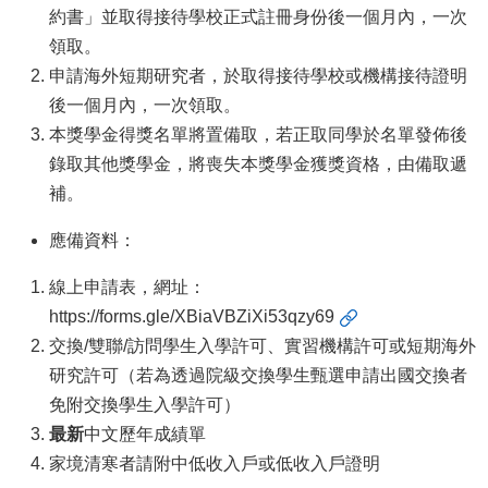
約書」並取得接待學校正式註冊身份後一個月內，一次
文
領取。
件
申請海外短期研究者，於取得接待學校或機構接待證明
心
後一個月內，一次領取。
輔
本獎學金得獎名單將置備取，若正取同學於名單發佈後
&
錄取其他獎學金，將喪失本獎學金獲獎資格，由備取遞
學
補。
輔
應備資料：
捐
線上申請表，網址：
款
https://forms.gle/XBiaVBZiXi53qzy69
教
交換/雙聯/訪問學生入學許可、實習機構許可或短期海外
研
研究許可（若為透過院級交換學生甄選申請出國交換者
資
免附交換學生入學許可）
源
最新
中文歷年成績單
與
家境清寒者請附中低收入戶或低收入戶證明
圖