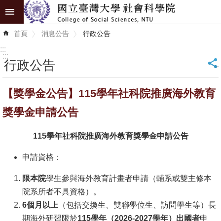
跳到主要內容區塊
進
首頁
消息公告
行政公告
階
搜
:::
尋
:::
行政公告
_
認
【獎學金公告】115學年社科院推廣海外教育
識
學
獎學金申請公告
院
115
學年社科院推廣海外教育獎學金申請公告
學
術
申請資格：
單
限本院
學生參與海外教育計畫者申請（輔系或雙主修本
位
院系所者不具資格）。
研
6個月以上
（包括交換生、雙聯學位生、訪問學生等）長
究
期海外研習限於
115學年（2026-2027學年）出國者
申