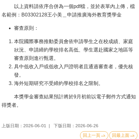
以上資料請依序合併為一個pdf檔，並於表單內上傳，檔
書
名範例：B03302128王小美＿申請推廣海外教育獎學金
館
審查原則：
回
首
本院國際事務推動委員會依申請學生之在校成績、家庭
頁
狀況、申請締約學校排名高低、學生選赴國家之地區等
審查原則進行甄選。
臺
具中低收入戶或低收入戶證明者且通過審查者，優先核
大
發。
首
海外短期研究不受締約學校排名之限制。
頁
本獎學金審查結果預計將於9月初前以電子郵件方式通知
網
得獎者。
站
導
上版日期：2026-06-01
下版日期：2026-06-26
覽
回上一頁
回最上面