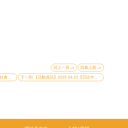
回上一頁
回最上面
上一則:【活動資訊】2025.04.18錢氏社會科學傑出教師講座演講-亞太地區COVID-19的社會政策回應
下一則:【活動資訊】2025.04.22【亞比中心系列講座】抗爭之牆：共構抗爭劇景