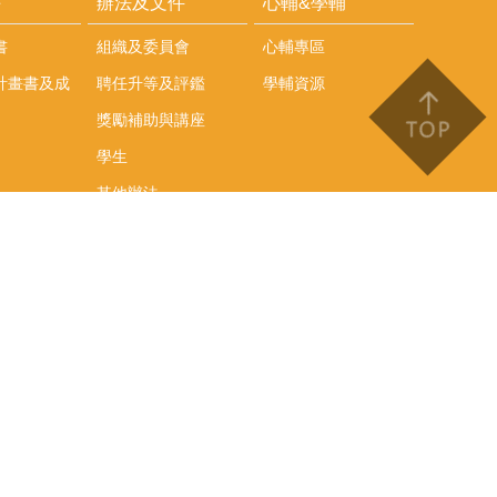
耕
辦法及文件
心輔&學輔
書
組織及委員會
心輔專區
計畫書及成
聘任升等及評鑑
學輔資源
獎勵補助與講座
學生
其他辦法
文件下載
會議紀錄