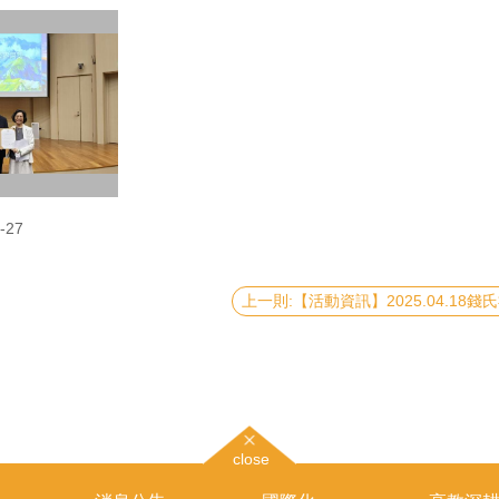
-27
close