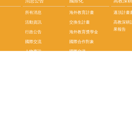
消息公告
國際化
高教深
所有消息
海外教育計畫
邁頂計畫
活動資訊
交換生計畫
高教深耕
果報告
行政公告
海外教育獎學金
國際交流
國際合作對象
人物專訪
國際交流
英語課程
社科院學生出國發表
學術論文補助
專區
/報名方