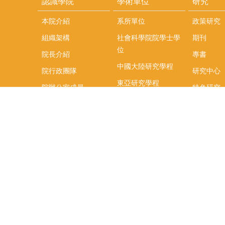
認識學院
學術單位
研究
本院介紹
系所單位
政策研究
組織架構
社會科學院院學士學
期刊
位
院長介紹
專書
中國大陸研究學程
院行政團隊
研究中心
東亞研究學程
院辦公室成員
特色研究
頤賢講座
榮譽事蹟
研究團隊
在職專班
場地租借
聯絡我們
捐款
教研資源與圖書館
學生實習
如何捐款
教室設備使用說明
實習資訊
Qualtrics問卷調查平
實習週活動
台
式