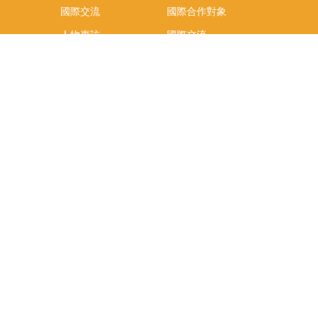
國際交流
國際合作對象
人物專訪
國際交流
英語課程
社科院學生出國發表
學術論文補助
專區
/報名方
報導
社科院學