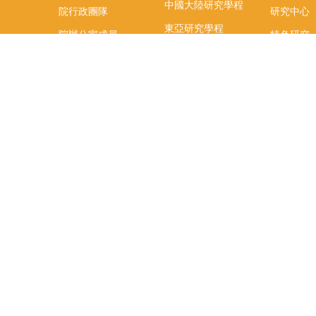
中國大陸研究學程
院行政團隊
研究中心
東亞研究學程
院辦公室成員
特色研究
頤賢講座
榮譽事蹟
研究團隊
在職專班
場地租借
聯絡我們
捐款
教研資源與圖書館
學生實習
如何捐款
教室設備使用說明
實習資訊
Qualtrics問卷調查平
實習週活動
台
式
辜振甫先生紀念圖書
實習活動
館
FB「臺大
辜圖虛擬導覽
生實習週
社科院助理室申請
相關資訊