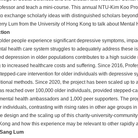
essor and teach a mini-course. This annual NTU-Kim Koo Prof
to exchange scholarly ideas with distinguished scholars beyond
rry Lum from the University of Hong Kong to talk about Mental 
tion
older people experience significant depressive symptoms, impact
l health care system struggles to adequately address these issu
ed depression in older populations contributes to a high suicid
 to increased healthcare costs and suffering. Since 2016, Prof
epped-care intervention for older individuals with depressive s
aditional methods. Since 2020, the project has been scaled up to a
 has reached over 100,000 older individuals, provided stepped-ca
mental health ambassadors and 1,000 peer supporters. The prog
 individuals, contrasting with rising rates in other age groups in
e design and the scaling up of this charity-university-community
ong and how this experience may be relevant to other rapidly a
t Sang Lum