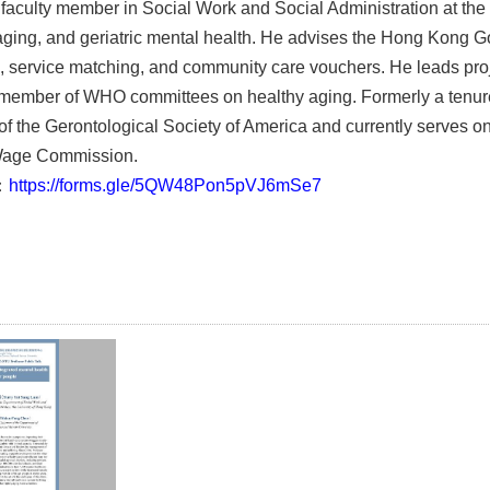
faculty member in Social Work and Social Administration at the 
aging, and geriatric mental health. He advises the Hong Kong G
 service matching, and community care vouchers. He leads proje
d member of WHO committees on healthy aging. Formerly a tenure
of the Gerontological Society of America and currently serves o
age Commission.
k：
https://forms.gle/5QW48Pon5pVJ6mSe7