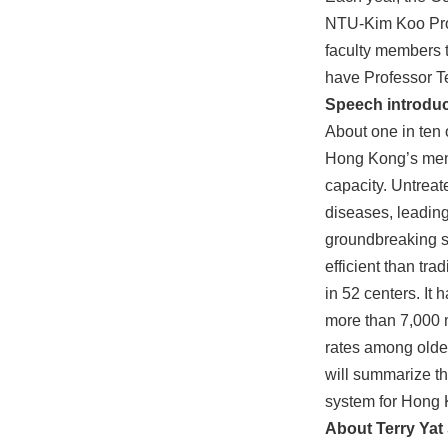
NTU-Kim Koo Prof
faculty members 
have Professor Te
Speech introduc
About one in ten 
Hong Kong’s menta
capacity. Untreat
diseases, leading
groundbreaking st
efficient than tr
in 52 centers. It
more than 7,000 
rates among older
will summarize th
system for Hong K
About
Terry Ya