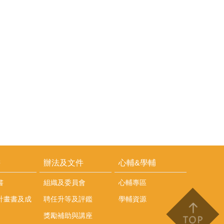
耕
辦法及文件
心輔&學輔
書
組織及委員會
心輔專區
計畫書及成
聘任升等及評鑑
學輔資源
獎勵補助與講座