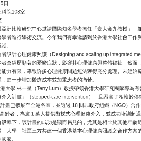
月5日
科院108室
座
與亞洲比較研究中心邀請國際知名學者擔任「臺大金九教授」，
學者進行學術交流。今年我們有幸邀請到於香港大學社會工作與社會
照護。
計心理健康照護（Designing and scaling up integrated mental h
齡者會經歷顯著的憂鬱症狀，影響其心理健康與整體福祉。然而
務能力有限，導致許多心理健康問題無法獲得充分處理。未經治
理，進一步增加醫療成本並加重患者的痛苦。
起，香港大學 林一星（Terry Lum）教授帶領香港大學研究團
入計畫」（stepped-care intervention），且證實
起，該計畫已擴展至全港各區，並透過 18 間非政府組織（NGO）合
名高齡者，為逾 1 萬人提供階梯式心理健康介入，並成功培訓超過 7,
自殺率下，該計畫的成功是顯而易見的，尤其是相比於其他年齡
構－大學－社區三方共建一個香港基本心理健康照護之合作方案
洲國家。