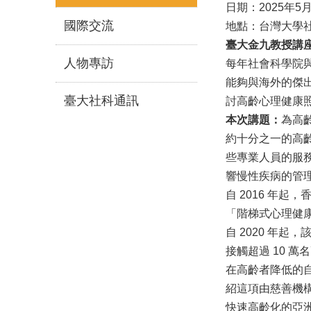
日期：2025年5
國際交流
地點：台灣大學社
臺大金九教授講
人物專訪
每年社會科學院
能夠與海外的傑出
臺大社科通訊
討高齡心理健康
本次講題：
為高齡者設
約十分之一的高
些專業人員的服
響慢性疾病的管
自 2016 年
「階梯式心理健康介
自 2020 年
接觸超過 10 萬
在高齡者降低的
紹這項由慈善機
快速高齡化的亞