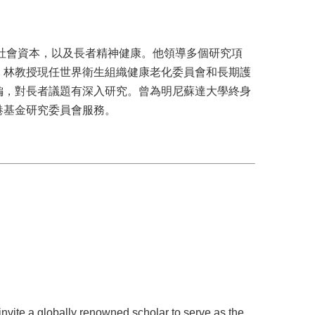
社會資本，以及長者精神健康。他領導多個研究項
。林教授現任世界衛生組織健康老化委員會和長期護
編，對長者議題有深入研究。曾為明尼蘇達大學終身
港基金研究委員會服務。
nvite a globally renowned scholar to serve as the