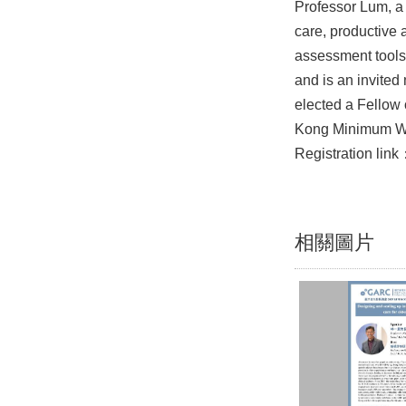
Professor Lum, a 
care, productive 
assessment tools,
and is an invite
elected a Fellow 
Kong Minimum W
Registration lin
相關圖片