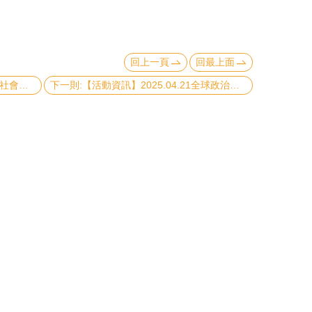
回上一頁
回最上面
上一則:【活動資訊】2025.05.09錢氏社會科學傑出教師講座演講-社會分類、政黨身份與情感極化：探索臺灣社會情感極化的基礎
下一則:【活動資訊】2025.04.21全球政治經濟大師講座：川普 2.0 下的經濟安全