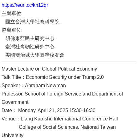
https://reurl.cc/kn12qr
消
主辦單位:
息
國立台灣大學社會科學院
公
協辦單位:
告
胡佛東亞民主研究中心
臺灣社會韌性研究中心
國
美國喬治城大學臺灣校友會
際
化
Master Lecture on Global Political Economy
Talk Title：Economic Security under Trump 2.0
高
Speaker：Abraham Newman
教
Professor, School of Foreign Service and Department of
深
Government
耕
Date： Monday, April 21, 2025 15:30-16:30
Venue：Liang Kuo-shu International Conference Hall
辦
College of Social Sciences, National Taiwan
法
University
及