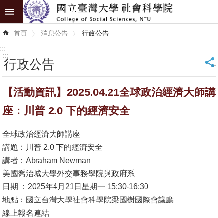
跳到主要內容區塊
進
首頁
消息公告
行政公告
階
搜
:::
尋
:::
行政公告
_
認
【活動資訊】2025.04.21全球政治經濟大師講
識
學
座：川普 2.0 下的經濟安全
院
全球政治經濟大師講座
學
講題：川普 2.0 下的經濟安全
術
講者：Abraham Newman
單
美國喬治城大學外交事務學院與政府系
位
日期 ：2025年4月21日星期一 15:30-16:30
地點：國立台灣大學社會科學院梁國樹國際會議廳
研
線上報名連結
究