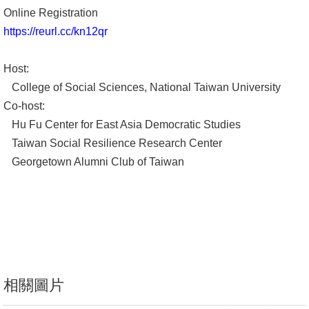
Online Registration
文
https://reurl.cc/kn12qr
件
心
Host:
輔
College of Social Sciences, National Taiwan University
&
Co-host:
學
Hu Fu Center for East Asia Democratic Studies
輔
Taiwan Social Resilience Research Center
Georgetown Alumni Club of Taiwan
捐
款
教
研
資
源
相關圖片
與
圖