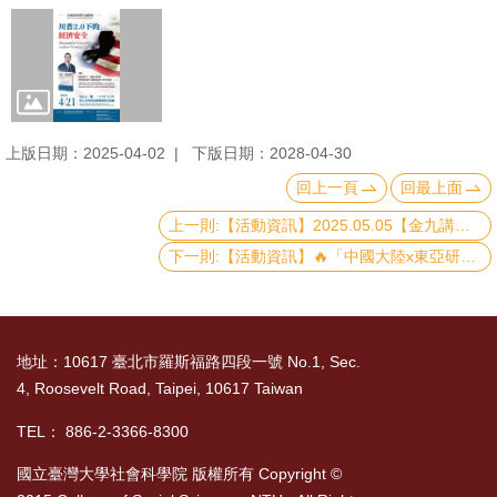
書
館
回
首
上版日期：2025-04-02
下版日期：2028-04-30
頁
回上一頁
回最上面
臺
上一則:【活動資訊】2025.05.05【金九講座系列講座】為高齡者設計心理健康照護
大
下一則:【活動資訊】🔥「中國大陸x東亞研究-學分學程招生說明會」開放報名啦!!🔥
首
頁
地址：10617 臺北市羅斯福路四段一號 No.1, Sec.
網
4, Roosevelt Road, Taipei, 10617 Taiwan
站
導
TEL： 886-2-3366-8300
覽
國立臺灣大學社會科學院 版權所有 Copyright ©