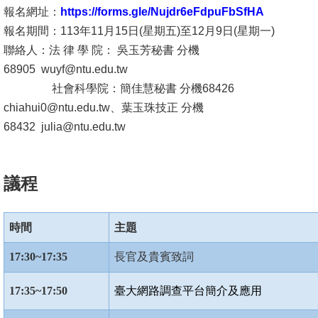
報名網址：
https://forms.gle/Nujdr6eFdpuFbSfHA
消
報名期間：113年11月15日(星期五)至12月9日(星期一)
息
聯絡人：法 律 學 院： 吳玉芳秘書 分機
公
68905
wuyf@ntu.edu.tw
告
社會科學院：簡佳慧秘書 分機68426
chiahui0@ntu.edu.tw
、葉玉珠技正 分機
國
68432
julia@ntu.edu.tw
際
化
議程
高
教
深
時間
主題
耕
17:30~17:35
長官及貴賓致詞
辦
17:35~17:50
臺大網路調查平台簡介及應用
法
及