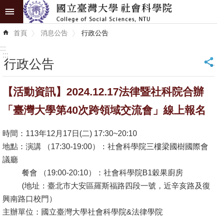
跳到主要內容區塊
進
首頁
消息公告
行政公告
階
搜
:::
尋
:::
行政公告
_
認
【活動資訊】2024.12.17法律暨社科院合辦
識
學
「臺灣大學第40次跨領域交流會」線上報名
院
時間：113年12月17日(二) 17:30~20:10
學
地點：演講 （17:30-19:00）：社會科學院三樓梁國樹國際會
術
議廳
單
餐會 （19:00-20:10）：社會科學院B1穀果廚房
位
(地址：臺北市大安區羅斯福路四段一號，近辛亥路及復
興南路口校門）
研
主辦單位：國立臺灣大學社會科學院&法律學院
究