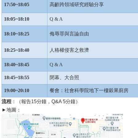
17:50~18:05
高齡跨領域研究經驗分享
文
件
18:05~18:10
Q & A
心
18:10~18:25
侮辱罪與言論自由
輔
&
18:25~18:40
人格權侵害之救濟
學
輔
18:40~18:45
Q & A
捐
18:45~18:55
閉幕、大合照
款
19:00~20:10
餐會：社會科學院地下一樓穀果廚房
教
流程
：（報告15分鐘，Q&A 5分鐘）
研
►地圖：
資
源
與
圖