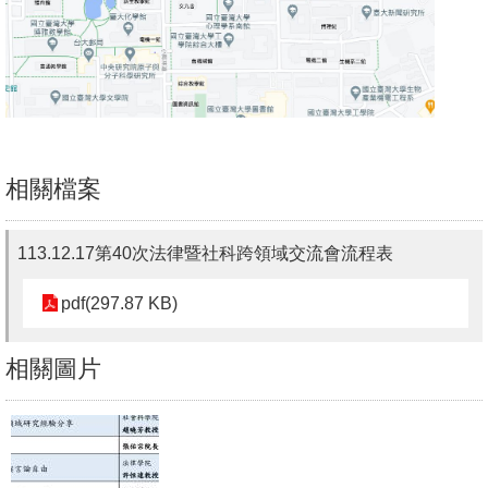
書
館
回
首
頁
相關檔案
臺
大
113.12.17第40次法律暨社科跨領域交流會流程表
首
pdf(297.87 KB)
頁
網
相關圖片
站
導
覽